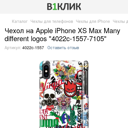
Каталог
Чехлы для телефонов
Чехлы для iPhone
Чехлы д
Чехол на Apple iPhone XS Max Many
different logos "4022c-1557-7105"
Артикул:
4022c-1557
Оставить отзыв