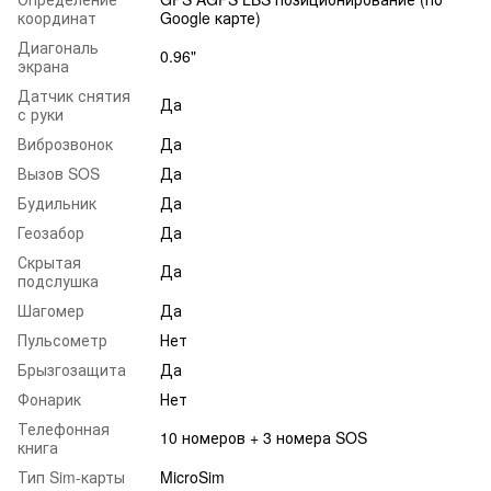
координат
Google карте)
Диагональ
0.96"
экрана
Датчик снятия
Да
с руки
Виброзвонок
Да
Вызов SOS
Да
Будильник
Да
Геозабор
Да
Скрытая
Да
подслушка
Шагомер
Да
Пульсометр
Нет
Брызгозащита
Да
Фонарик
Нет
Телефонная
10 номеров + 3 номера SOS
книга
Тип Sim-карты
MicroSim