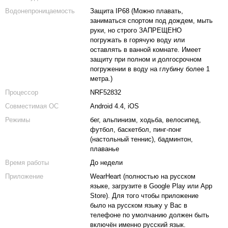
Водонепроницаемость
Защита IP68 (Можно плавать,
заниматься спортом под дождем, мыть
руки, но строго ЗАПРЕЩЕНО
погружать в горячую воду или
оставлять в ванной комнате. Имеет
защиту при полном и долгосрочном
погружении в воду на глубину более 1
метра.)
Процессор
NRF52832
Совместимая ОС
Android 4.4, iOS
Режимы
бег, альпинизм, ходьба, велосипед,
футбол, баскетбол, пинг-понг
(настольный теннис), бадминтон,
плаванье
Время работы
До недели
Приложение
WearHeart (полностью на русском
языке, загрузите в Google Play или App
Store). Для того чтобы приложение
было на русском языку у Вас в
телефоне по умолчанию должен быть
включён именно русский язык.