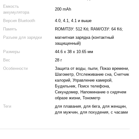
Емкость
200 mAh
аккумулятора
Версия Bluetooth
4.0, 4.1, 4.1 и выше
Память
ROM/ПЗУ: 512 Кб; RAM/ОЗУ: 64 Кб;
Разъем для зарядки
магнитная зарядка (контактный
защищенный)
Размеры
44.6 x 38 x 10.65 мм
Вес
28 г
Особенности
Защита от воды, пыли, Показ времени,
Шагометр, Отслеживание сна, Счетчик
калорий, Управление камерой,
Будильник, Поиск телефона,
Секундомер, Напоминание о сидячем
образе жизни, Тонометр
Теги
для плавания, для бега, для женщин,
для мужчин, для похудения, с часами