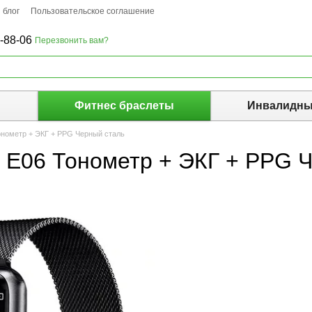
 блог
Пользовательское соглашение
-88-06
Перезвонить вам?
ы
Фитнес браслеты
Инвалидны
онометр + ЭКГ + PPG Черный сталь
d E06 Тонометр + ЭКГ + PPG 