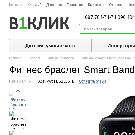
Перейти к основному контенту
Каталог
Кто мы?
Доставка
Гарантия
Контакты
Отзывы
Наш
097 784-74-74,
096 404
Детские умные часы
Инвертор
Главная
Каталог
Фитнес браслеты
Фитнес браслет Smart Band E06 Т
Фитнес браслет Smart Ban
Нет в наличии
Артикул: FBSBE06TB
Оставить отзыв