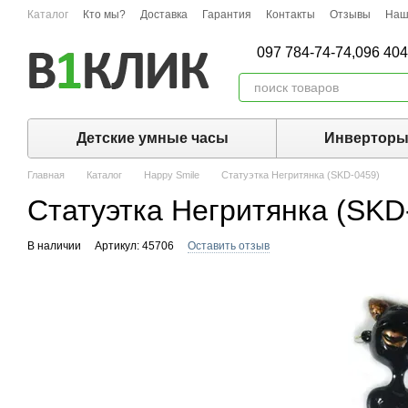
Перейти к основному контенту
Каталог
Кто мы?
Доставка
Гарантия
Контакты
Отзывы
Наш
097 784-74-74,
096 404
Детские умные часы
Инвертор
Главная
Каталог
Happy Smile
Статуэтка Негритянка (SKD-0459)
Статуэтка Негритянка (SKD
В наличии
Артикул: 45706
Оставить отзыв