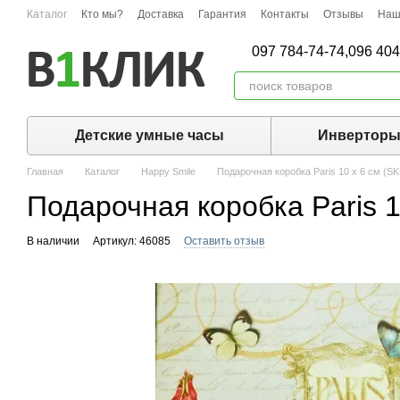
Перейти к основному контенту
Каталог
Кто мы?
Доставка
Гарантия
Контакты
Отзывы
Наш
097 784-74-74,
096 404
Детские умные часы
Инвертор
Главная
Каталог
Happy Smile
Подарочная коробка Paris 10 х 6 см (S
Подарочная коробка Paris 1
В наличии
Артикул: 46085
Оставить отзыв