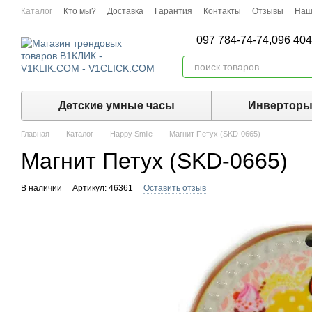
Перейти к основному контенту
Каталог
Кто мы?
Доставка
Гарантия
Контакты
Отзывы
Наш
097 784-74-74,
096 404
Детские умные часы
Инвертор
Главная
Каталог
Happy Smile
Магнит Петух (SKD-0665)
Магнит Петух (SKD-0665)
В наличии
Артикул: 46361
Оставить отзыв