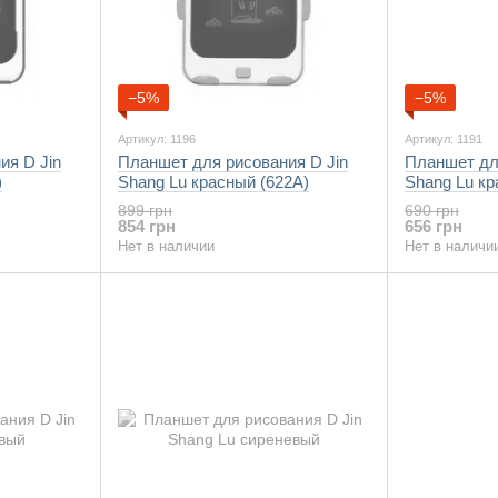
−5%
−5%
Артикул: 1196
Артикул: 1191
ия D Jin
Планшет для рисования D Jin
Планшет дл
)
Shang Lu красный (622A)
Shang Lu к
899 грн
690 грн
854 грн
656 грн
Нет в наличии
Нет в наличи