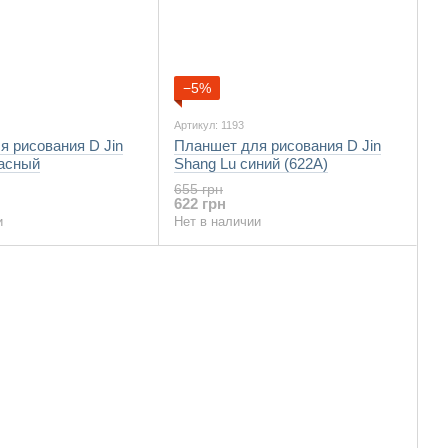
−5%
Артикул: 1193
я рисования D Jin
Планшет для рисования D Jin
расный
Shang Lu синий (622A)
655 грн
622 грн
и
Нет в наличии