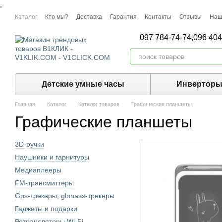
,
Перейти к основному контенту
Каталог
Кто мы?
Доставка
Гарантия
Контакты
Отзывы
Наш
097 784-74-74,
096 404
Детские умные часы
Инвертор
Главная
Каталог
Каталог товаров
Графические планшеты
Графические планшеты
3D-ручки
Наушники и гарнитуры
Медиаплееры
FM-трансмиттеры
Gps-трекеры, glonass-трекеры
Гаджеты и подарки
Ретрансляторы Wi-Fi