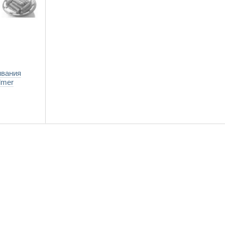
ивания
lmer