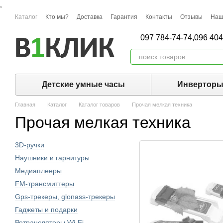
,
Перейти к основному контенту
Каталог
Кто мы?
Доставка
Гарантия
Контакты
Отзывы
Наш
097 784-74-74,
096 404
Детские умные часы
Инвертор
Главная
Каталог
Каталог товаров
Прочая мелкая техника
Прочая мелкая техника
3D-ручки
Наушники и гарнитуры
Медиаплееры
FM-трансмиттеры
Gps-трекеры, glonass-трекеры
Гаджеты и подарки
Ретрансляторы Wi-Fi