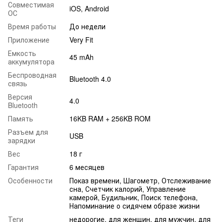
Совместимая
iOS, Android
ОС
Время работы
До недели
Приложение
Very Fit
Емкость
45 mAh
аккумулятора
Беспроводная
Bluetooth 4.0
связь
Версия
4.0
Bluetooth
Память
16KB RAM + 256KB ROM
Разъем для
USB
зарядки
Вес
18 г
Гарантия
6 месяцев
Особенности
Показ времени, Шагометр, Отслеживание
сна, Счетчик калорий, Управление
камерой, Будильник, Поиск телефона,
Напоминание о сидячем образе жизни
Теги
недорогие, для женщин, для мужчин, для