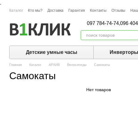
,
Перейти к основному контенту
Каталог
Кто мы?
Доставка
Гарантия
Контакты
Отзывы
Наш
097 784-74-74,
096 404
Детские умные часы
Инвертор
Главная
Каталог
АРХИВ
Велосипеды
Самокаты
Самокаты
Нет товаров