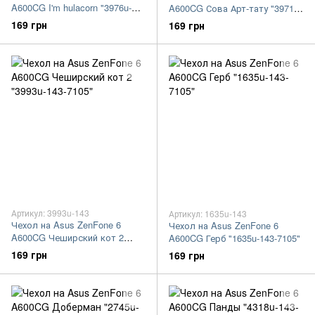
A600CG I'm hulacorn "3976u-
A600CG Сова Арт-тату "3971u-
143-7105"
143-7105"
169 грн
169 грн
Артикул: 3993u-143
Артикул: 1635u-143
Чехол на Asus ZenFone 6
Чехол на Asus ZenFone 6
A600CG Чеширский кот 2
A600CG Герб "1635u-143-7105"
"3993u-143-7105"
169 грн
169 грн