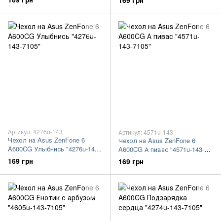
169 грн
Артикул: 4276u-143
Артикул: 4571u-143
Чехол на Asus ZenFone 6
Чехол на Asus ZenFone 6
A600CG Улыбнись "4276u-143-
A600CG А пивас "4571u-143-
7105"
7105"
169 грн
169 грн