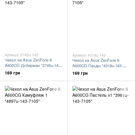
Артикул: 2745u-143
Артикул: 4318u-143
Чехол на Asus ZenFone 6
Чехол на Asus ZenFone 6
A600CG Доберман "2745u-143-
A600CG Панды "4318u-143-
7105"
7105"
169 грн
169 грн