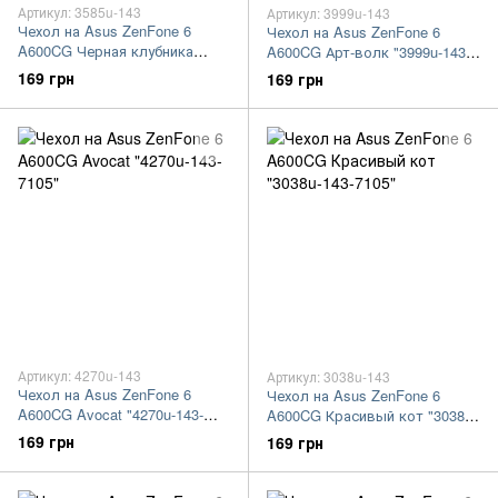
Артикул: 3585u-143
Артикул: 3999u-143
Чехол на Asus ZenFone 6
Чехол на Asus ZenFone 6
A600CG Черная клубника
A600CG Арт-волк "3999u-143-
"3585u-143-7105"
7105"
169 грн
169 грн
Артикул: 4270u-143
Артикул: 3038u-143
Чехол на Asus ZenFone 6
Чехол на Asus ZenFone 6
A600CG Avocat "4270u-143-
A600CG Красивый кот "3038u-
7105"
143-7105"
169 грн
169 грн