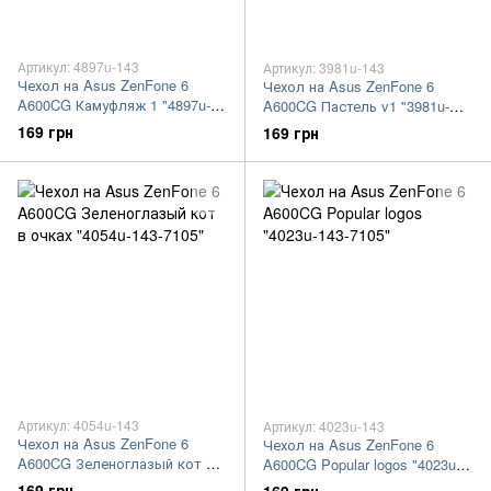
Артикул: 4897u-143
Артикул: 3981u-143
Чехол на Asus ZenFone 6
Чехол на Asus ZenFone 6
A600CG Камуфляж 1 "4897u-
A600CG Пастель v1 "3981u-
143-7105"
143-7105"
169 грн
169 грн
Артикул: 4054u-143
Артикул: 4023u-143
Чехол на Asus ZenFone 6
Чехол на Asus ZenFone 6
A600CG Зеленоглазый кот в
A600CG Popular logos "4023u-
очках "4054u-143-7105"
143-7105"
169 грн