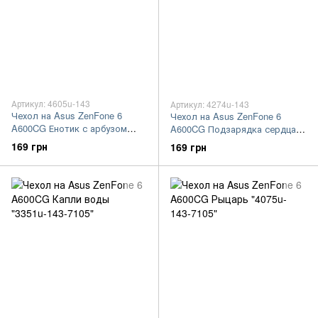
Артикул: 4605u-143
Артикул: 4274u-143
Чехол на Asus ZenFone 6
Чехол на Asus ZenFone 6
A600CG Енотик с арбузом
A600CG Подзарядка сердца
"4605u-143-7105"
"4274u-143-7105"
169 грн
169 грн