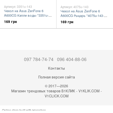
Артикул: 3351u-143
Артикул: 4075u-143
Чехол на Asus ZenFone 6
Чехол на Asus ZenFone 6
A600CG Капли воды "3351u-
A600CG Рыцарь "4075u-143-
143-7105"
7105"
169 грн
169 грн
097 784-74-74
096 404-88-06
Контакты
Полная версия сайта
© 2017—2026
Магазин трендовых товаров В1КЛИК - V1KLIK.COM -
V1CLICK.COM
Online store built with Horoshop