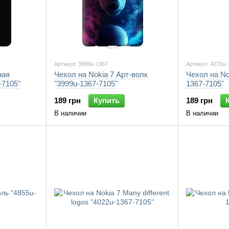
Артикул: 3999u-1367
Артикул: 4270u-
ная
Чехол на Nokia 7 Арт-волк
Чехол на No
-7105"
"3999u-1367-7105"
1367-7105"
189 грн
Купить
189 грн
В наличии
В наличии