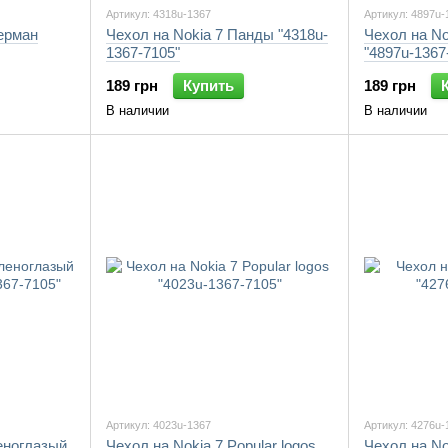
Артикул: 4318u-1367
Артикул: 4897u-
ерман
Чехол на Nokia 7 Панды "4318u-
Чехол на N
1367-7105"
"4897u-1367
189 грн
Купить
189 грн
В наличии
В наличии
Артикул: 4023u-1367
Артикул: 4276u-
еноглазый
Чехол на Nokia 7 Popular logos
Чехол на N