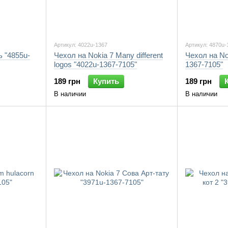
Артикул: 4022u-1367
Артикул: 4870u-
ь "4855u-
Чехол на Nokia 7 Many different
Чехол на No
logos "4022u-1367-7105"
1367-7105"
189 грн
Купить
189 грн
В наличии
В наличии