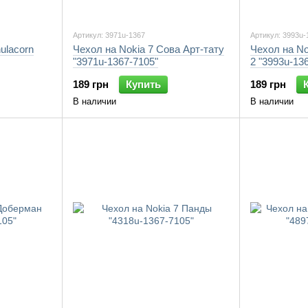
Артикул: 3971u-1367
Артикул: 3993u-
hulacorn
Чехол на Nokia 7 Сова Арт-тату
Чехол на No
"3971u-1367-7105"
2 "3993u-13
189 грн
Купить
189 грн
В наличии
В наличии