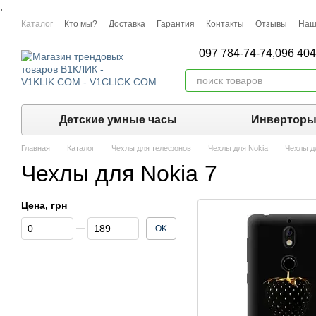
,
Перейти к основному контенту
Каталог
Кто мы?
Доставка
Гарантия
Контакты
Отзывы
Наш
097 784-74-74,
096 404
Детские умные часы
Инвертор
Главная
Каталог
Чехлы для телефонов
Чехлы для Nokia
Чехлы д
Чехлы для Nokia 7
Цена, грн
От Цена, грн
До Цена, грн
OK