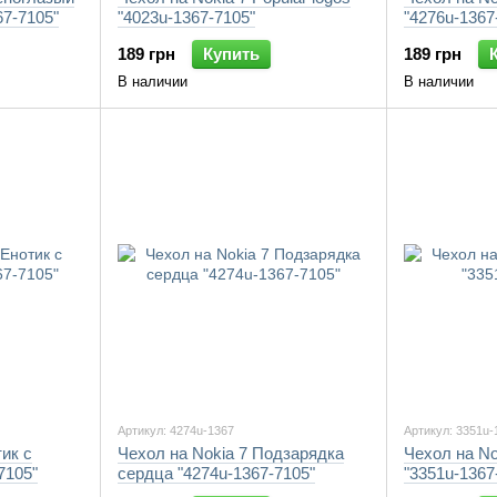
67-7105"
"4023u-1367-7105"
"4276u-1367
189 грн
Купить
189 грн
В наличии
В наличии
Артикул: 4274u-1367
Артикул: 3351u-
тик с
Чехол на Nokia 7 Подзарядка
Чехол на No
7105"
сердца "4274u-1367-7105"
"3351u-1367