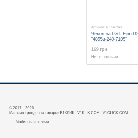
Артикул: 4855u-240
Чехол на LG L Fino D
"4855u-240-7105"
169 грн
Нет в наличии
© 2017—2026
Магазин трендовых товаров В1КЛИК - V1KLIK.COM - V1CLICK.COM
Мобильная версия