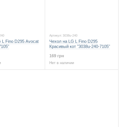
240
Артикул: 3038u-240
 L Fino D295 Avocat
Чехол на LG L Fino D295
7105"
Красивый кот "3038u-240-7105"
169 грн
и
Нет в наличии