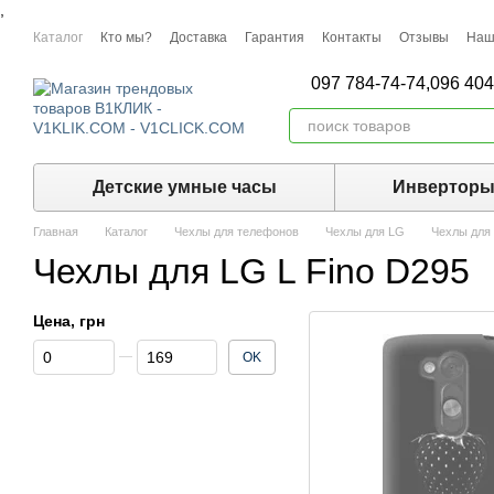
,
Перейти к основному контенту
Каталог
Кто мы?
Доставка
Гарантия
Контакты
Отзывы
Наш
097 784-74-74,
096 404
Детские умные часы
Инвертор
Главная
Каталог
Чехлы для телефонов
Чехлы для LG
Чехлы для 
Чехлы для LG L Fino D295
Цена, грн
От Цена, грн
До Цена, грн
OK