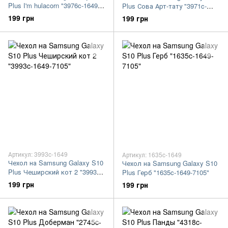
Plus I'm hulacorn "3976c-1649-
Plus Сова Арт-тату "3971c-
7105"
1649-7105"
199 грн
199 грн
Артикул: 3993c-1649
Артикул: 1635c-1649
Чехол на Samsung Galaxy S10
Чехол на Samsung Galaxy S10
Plus Чеширский кот 2 "3993c-
Plus Герб "1635c-1649-7105"
1649-7105"
199 грн
199 грн