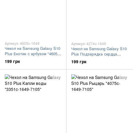
Артикул: 4605c-1649
Артикул: 4274c-1649
Чехол на Samsung Galaxy S10
Чехол на Samsung Galaxy S10
Plus Енотик с арбузом "4605c-
Plus Подзарядка сердца
1649-7105"
"4274c-1649-7105"
199 грн
199 грн