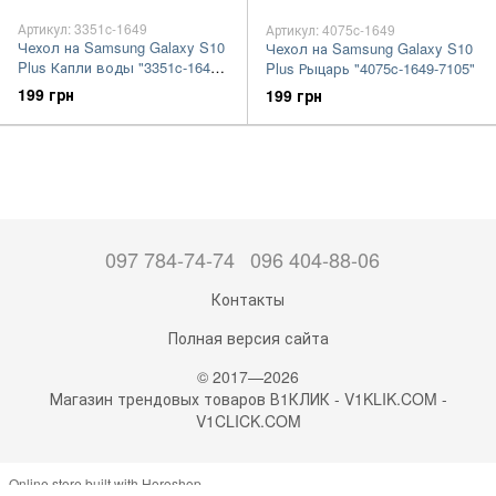
Артикул: 3351c-1649
Артикул: 4075c-1649
Чехол на Samsung Galaxy S10
Чехол на Samsung Galaxy S10
Plus Капли воды "3351c-1649-
Plus Рыцарь "4075c-1649-7105"
7105"
199 грн
199 грн
097 784-74-74
096 404-88-06
Контакты
Полная версия сайта
© 2017—2026
Магазин трендовых товаров В1КЛИК - V1KLIK.COM -
V1CLICK.COM
Online store built with Horoshop