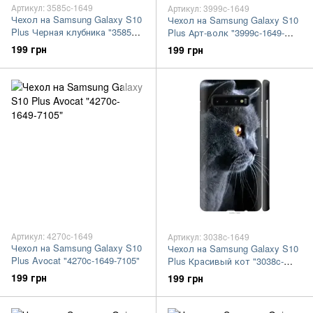
Артикул: 3585c-1649
Артикул: 3999c-1649
Чехол на Samsung Galaxy S10
Чехол на Samsung Galaxy S10
Plus Черная клубника "3585c-
Plus Арт-волк "3999c-1649-
1649-7105"
7105"
199 грн
199 грн
Артикул: 4270c-1649
Артикул: 3038c-1649
Чехол на Samsung Galaxy S10
Чехол на Samsung Galaxy S10
Plus Avocat "4270c-1649-7105"
Plus Красивый кот "3038c-
1649-7105"
199 грн
199 грн