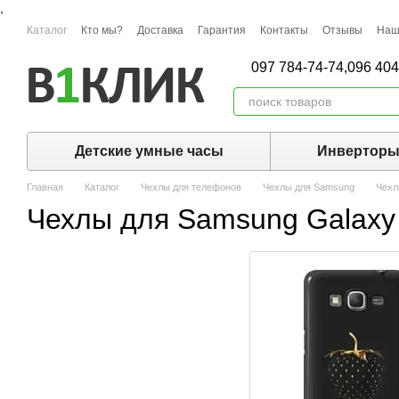
,
Перейти к основному контенту
Каталог
Кто мы?
Доставка
Гарантия
Контакты
Отзывы
Наш
097 784-74-74,
096 404
Детские умные часы
Инвертор
Главная
Каталог
Чехлы для телефонов
Чехлы для Samsung
Чехл
Чехлы для Samsung Galaxy