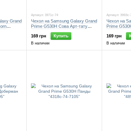
Артикул: 3971c-74
Артикул: 3993c-
laxy Grand
Чехол на Samsung Galaxy Grand
Чехол на S
corn
Prime G530H Сова Арт-тату
Prime G530
"3971c-74-7105"
"3993c-74-7
169 грн
Купить
169 грн
В наличии
В наличии