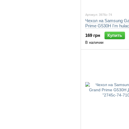
Артикул: 3976c-74
Чехол на Samsung Ga
Prime G530H I'm hula
"3976c-74-7105"
169 грн
Купить
В наличии