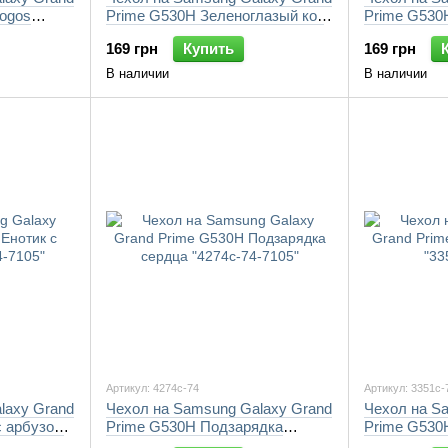
logos
Prime G530H Зеленоглазый кот
Prime G530
в очках "4054c-74-7105"
74-7105"
169 грн
Купить
169 грн
В наличии
В наличии
Артикул: 4274c-74
Артикул: 3351c-
laxy Grand
Чехол на Samsung Galaxy Grand
Чехол на S
с арбузом
Prime G530H Подзарядка
Prime G530
сердца "4274c-74-7105"
"3351c-74-7