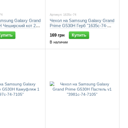
74
Артикул: 1635c-74
amsung Galaxy Grand
Чехол на Samsung Galaxy Grand
H Чеширский кот 2
Prime G530H Герб "1635c-74-
105"
7105"
Купить
169 грн
Купить
В наличии