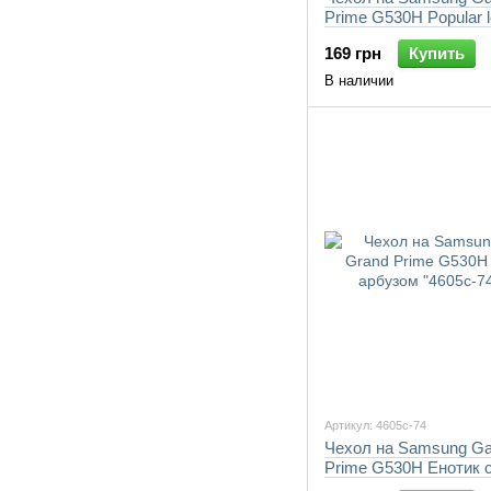
Prime G530H Popular 
"4023c-74-7105"
169 грн
Купить
В наличии
Артикул: 4605c-74
Чехол на Samsung Ga
Prime G530H Енотик 
"4605c-74-7105"