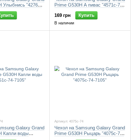
H Улыбнись "4276c-
Prime G530H А пивас "4571c-74-
7105"
Купить
169 грн
Купить
В наличии
74
Артикул: 4075c-74
amsung Galaxy Grand
Чехол на Samsung Galaxy Grand
H Капли воды
Prime G530H Рыцарь "4075c-74-
105"
7105"