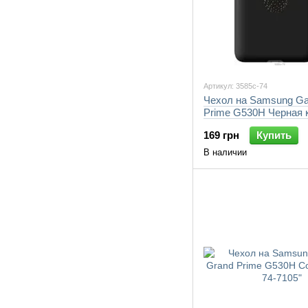
Артикул: 3585c-74
Чехол на Samsung Ga
Prime G530H Черная 
"3585c-74-7105"
169 грн
Купить
В наличии