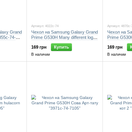
Артикул: 4022c-74
Артикул: 4870c-
laxy Grand
Чехол на Samsung Galaxy Grand
Чехол на S
55c-74-
Prime G530H Many different logos
Prime G530H
"4022c-74-7105"
7105"
169 грн
Купить
169 грн
В наличии
В наличии