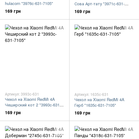
hulacorn "3976c-631-7105"
Сова Арт-тату "3971c-631-
7105"
169 грн
169 грн
Артикул: 3993c-631
Артикул: 1635c-631
Чехол на Xiaomi RedMi 4A
Чехол на Xiaomi RedMi 4A
Чеширский кот 2 "3993c-631-
Герб "1635c-631-7105"
7105"
169 грн
169 грн