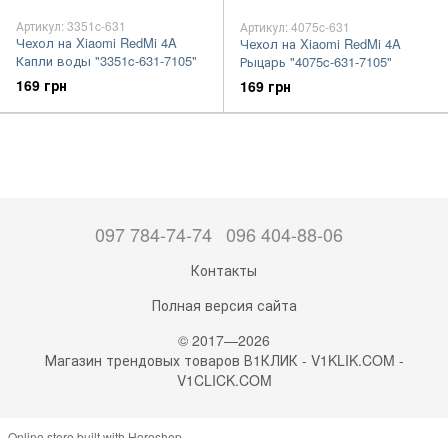
Артикул: 3351c-631
Артикул: 4075c-631
Чехол на Xiaomi RedMi 4A
Чехол на Xiaomi RedMi 4A
Капли воды "3351c-631-7105"
Рыцарь "4075c-631-7105"
169 грн
169 грн
097 784-74-74
096 404-88-06
Контакты
Полная версия сайта
© 2017—2026
Магазин трендовых товаров В1КЛИК - V1KLIK.COM -
V1CLICK.COM
Online store built with Horoshop