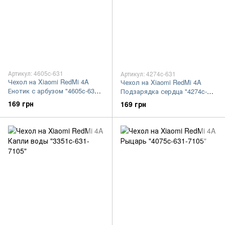
Артикул: 4605c-631
Артикул: 4274c-631
Чехол на Xiaomi RedMi 4A
Чехол на Xiaomi RedMi 4A
Енотик с арбузом "4605c-631-
Подзарядка сердца "4274c-
7105"
631-7105"
169 грн
169 грн