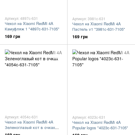
Артикул: 4897c-631
Артикул: 3981c-631
Чехол на Xiaomi RedMi 4A
Чехол на Xiaomi RedMi 4A
Камуфляж 1 "4897c-631-7105"
Пастель v1 "3981c-631-7105"
169 грн
169 грн
Артикул: 4054c-631
Артикул: 4023c-631
Чехол на Xiaomi RedMi 4A
Чехол на Xiaomi RedMi 4A
Зеленоглазый кот в очках
Popular logos "4023c-631-7105"
"4054c-631-7105"
169 грн