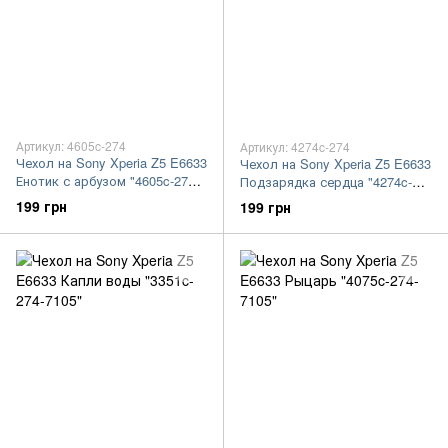
Артикул: 4605c-274
Артикул: 4274c-274
Чехол на Sony Xperia Z5 E6633
Чехол на Sony Xperia Z5 E6633
Енотик с арбузом "4605c-274-
Подзарядка сердца "4274c-
7105"
274-7105"
199 грн
199 грн