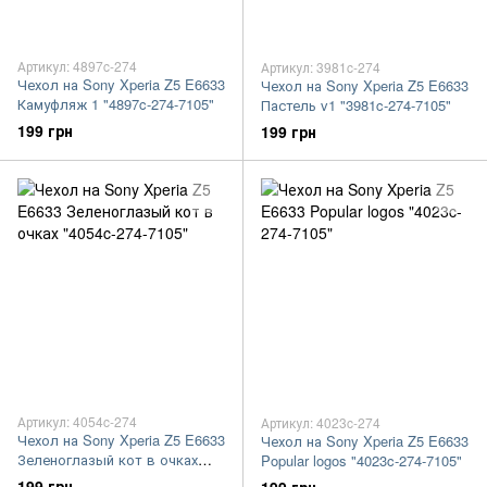
Артикул: 4897c-274
Артикул: 3981c-274
Чехол на Sony Xperia Z5 E6633
Чехол на Sony Xperia Z5 E6633
Камуфляж 1 "4897c-274-7105"
Пастель v1 "3981c-274-7105"
199 грн
199 грн
Артикул: 4054c-274
Артикул: 4023c-274
Чехол на Sony Xperia Z5 E6633
Чехол на Sony Xperia Z5 E6633
Зеленоглазый кот в очках
Popular logos "4023c-274-7105"
"4054c-274-7105"
199 грн