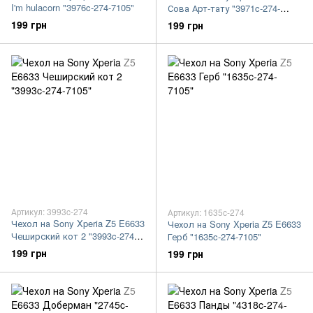
I'm hulacorn "3976c-274-7105"
Сова Арт-тату "3971c-274-
7105"
199 грн
199 грн
Артикул: 3993c-274
Артикул: 1635c-274
Чехол на Sony Xperia Z5 E6633
Чехол на Sony Xperia Z5 E6633
Чеширский кот 2 "3993c-274-
Герб "1635c-274-7105"
7105"
199 грн
199 грн