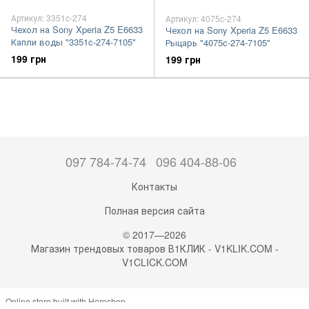
Артикул: 3351c-274
Артикул: 4075c-274
Чехол на Sony Xperia Z5 E6633
Чехол на Sony Xperia Z5 E6633
Капли воды "3351c-274-7105"
Рыцарь "4075c-274-7105"
199 грн
199 грн
097 784-74-74
096 404-88-06
Контакты
Полная версия сайта
© 2017—2026
Магазин трендовых товаров В1КЛИК - V1KLIK.COM -
V1CLICK.COM
Online store built with Horoshop