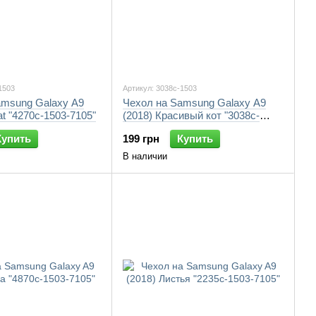
1503
Артикул: 3038c-1503
amsung Galaxy A9
Чехол на Samsung Galaxy A9
at "4270c-1503-7105"
(2018) Красивый кот "3038c-
1503-7105"
Купить
199 грн
Купить
В наличии