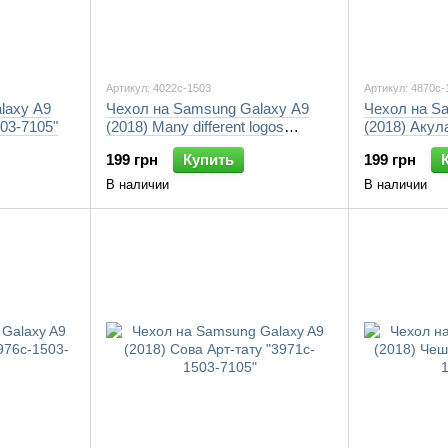
Артикул: 4022c-1503
Артикул: 4870c-
laxy A9
Чехол на Samsung Galaxy A9
Чехол на S
503-7105"
(2018) Many different logos
(2018) Акул
"4022c-1503-7105"
199 грн
Купить
199 грн
В наличии
В наличии