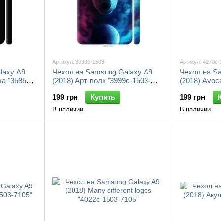
Артикул: 3999c-1503
Артикул: 4270c-
laxy A9
Чехол на Samsung Galaxy A9
Чехол на S
ка "3585c-
(2018) Арт-волк "3999c-1503-
(2018) Avoc
7105"
199 грн
Купить
199 грн
В наличии
В наличии