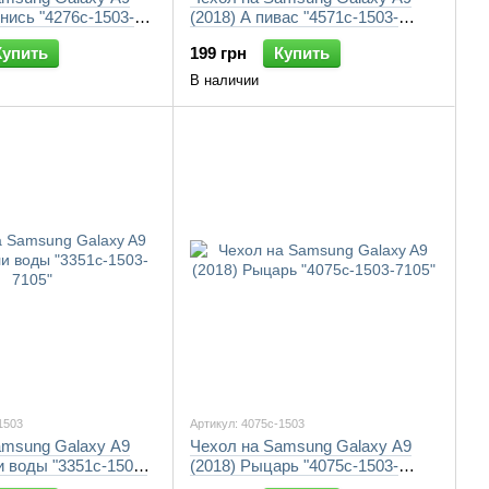
нись "4276c-1503-
(2018) А пивас "4571c-1503-
7105"
Купить
199 грн
Купить
В наличии
1503
Артикул: 4075c-1503
amsung Galaxy A9
Чехол на Samsung Galaxy A9
и воды "3351c-1503-
(2018) Рыцарь "4075c-1503-
7105"