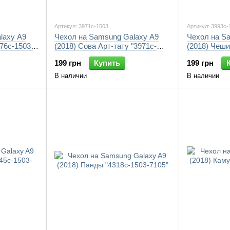
Артикул: 3971c-1503
Артикул: 3993c-
laxy A9
Чехол на Samsung Galaxy A9
Чехол на S
976c-1503-
(2018) Сова Арт-тату "3971c-
(2018) Чеши
1503-7105"
1503-7105"
199 грн
Купить
199 грн
В наличии
В наличии