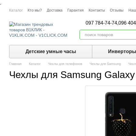
,
Перейти к основному контенту
Каталог
Кто мы?
Доставка
Гарантия
Контакты
Отзывы
Наш
097 784-74-74,
096 404
Детские умные часы
Инвертор
Главная
Каталог
Чехлы для телефонов
Чехлы для Samsung
Чехл
Чехлы для Samsung Galaxy 