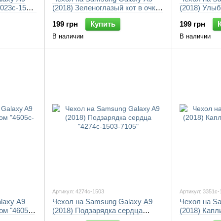
4023c-1503-
(2018) Зеленоглазый кот в очках
(2018) Улыб
"4054c-1503-7105"
7105"
199 грн
Купить
199 грн
В наличии
В наличии
Артикул: 4274c-1503
Артикул: 3351c-
laxy A9
Чехол на Samsung Galaxy A9
Чехол на S
ом "4605c-
(2018) Подзарядка сердца
(2018) Капл
"4274c-1503-7105"
7105"