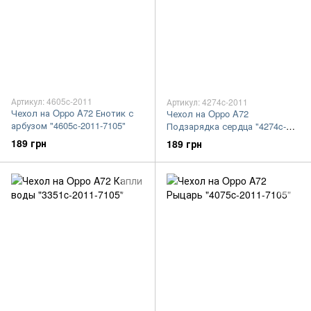
Артикул: 4605c-2011
Артикул: 4274c-2011
Чехол на Oppo A72 Енотик с
Чехол на Oppo A72
арбузом "4605c-2011-7105"
Подзарядка сердца "4274c-
2011-7105"
189 грн
189 грн