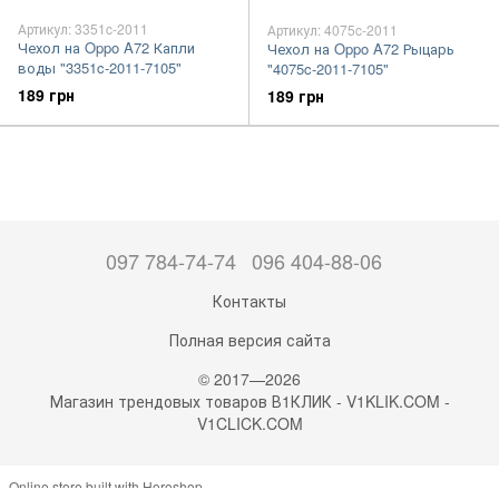
Артикул: 3351c-2011
Артикул: 4075c-2011
Чехол на Oppo A72 Капли
Чехол на Oppo A72 Рыцарь
воды "3351c-2011-7105"
"4075c-2011-7105"
189 грн
189 грн
097 784-74-74
096 404-88-06
Контакты
Полная версия сайта
© 2017—2026
Магазин трендовых товаров В1КЛИК - V1KLIK.COM -
V1CLICK.COM
Online store built with Horoshop