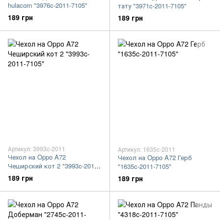
hulacorn "3976c-2011-7105"
тату "3971c-2011-7105"
189 грн
189 грн
Артикул: 3993c-2011
Артикул: 1635c-2011
Чехол на Oppo A72
Чехол на Oppo A72 Герб
Чеширский кот 2 "3993c-2011-
"1635c-2011-7105"
7105"
189 грн
189 грн