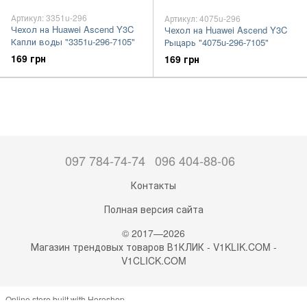
Артикул: 3351u-296
Артикул: 4075u-296
Чехол на Huawei Ascend Y3C
Чехол на Huawei Ascend Y3C
Капли воды "3351u-296-7105"
Рыцарь "4075u-296-7105"
169 грн
169 грн
097 784-74-74
096 404-88-06
Контакты
Полная версия сайта
© 2017—2026
Магазин трендовых товаров В1КЛИК - V1KLIK.COM -
V1CLICK.COM
Online store built with Horoshop