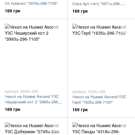
I'm hulacorn "3976u-296-7105"
Сова Арт-тату "3971u-296-
7105"
169 грн
169 грн
Артикул: 3993u-296
Артикул: 1635u-296
Чехол на Huawei Ascend Y3C
Чехол на Huawei Ascend Y3C
Чеширский кот 2 "3993u-296-
Герб "1635u-296-7105"
7105"
169 грн
169 грн