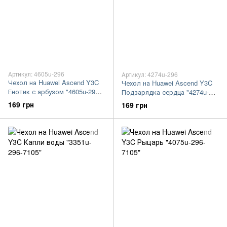
Артикул: 4605u-296
Артикул: 4274u-296
Чехол на Huawei Ascend Y3C
Чехол на Huawei Ascend Y3C
Енотик с арбузом "4605u-296-
Подзарядка сердца "4274u-
7105"
296-7105"
169 грн
169 грн