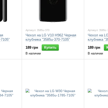
Артикул: 3585u-370
Артикул: 3585c-
ая
Чехол на LG V10 H962 Черная
Чехол на L
-7105"
клубника "3585u-370-7105"
клубника "3
189 грн
Купить
189 грн
В наличии
В наличии