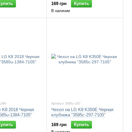
Купить
169 грн
Купить
В наличии
1384
Артикул: 3585c-297
G K8 2018 Черная
Чехол на LG K8 K350E Черная
585u-1384-7105"
клубника "3585c-297-7105"
Купить
169 грн
Купить
В наличии