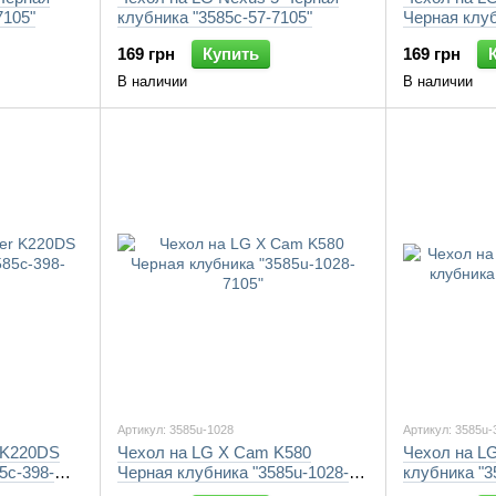
7105"
клубника "3585c-57-7105"
Черная клуб
7105"
169 грн
Купить
169 грн
В наличии
В наличии
Артикул: 3585u-1028
Артикул: 3585u-
 K220DS
Чехол на LG X Cam K580
Чехол на L
5c-398-
Черная клубника "3585u-1028-
клубника "3
7105"