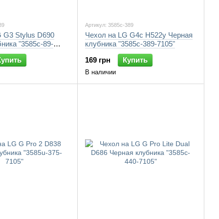
89
Артикул: 3585c-389
 G3 Stylus D690
Чехол на LG G4c H522y Черная
ника "3585c-89-
клубника "3585c-389-7105"
Купить
169 грн
Купить
В наличии