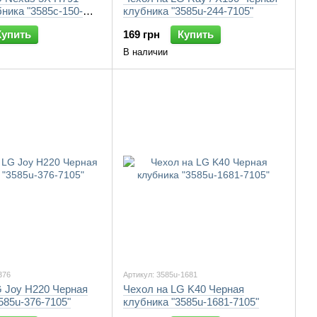
ника "3585c-150-
клубника "3585u-244-7105"
Купить
169 грн
Купить
В наличии
376
Артикул: 3585u-1681
G Joy H220 Черная
Чехол на LG K40 Черная
585u-376-7105"
клубника "3585u-1681-7105"