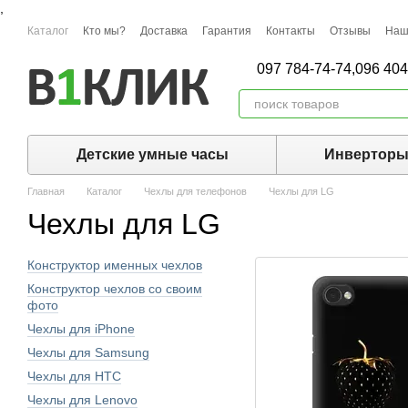
,
Перейти к основному контенту
Каталог
Кто мы?
Доставка
Гарантия
Контакты
Отзывы
Наш
097 784-74-74,
096 404
Детские умные часы
Инвертор
Главная
Каталог
Чехлы для телефонов
Чехлы для LG
Чехлы для LG
Конструктор именных чехлов
Конструктор чехлов со своим
фото
Чехлы для iPhone
Чехлы для Samsung
Чехлы для HTC
Чехлы для Lenovo