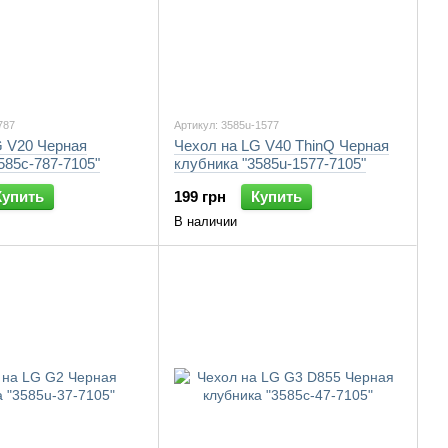
787
Артикул: 3585u-1577
G V20 Черная
Чехол на LG V40 ThinQ Черная
585c-787-7105"
клубника "3585u-1577-7105"
Купить
199 грн
Купить
В наличии