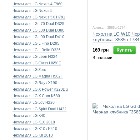
Чехлы для LG Nexus 4 E960
Чехлы для LG Nexus 5
Чехлы для LG Nexus 5X H791
Чехлы для LG L70 Dual D325
Артикул: 3585u-1784
Чехлы для LG L80 Dual D380
Чехол на LG W10 Чер
Чехлы для LG L90 Dual D410
клубника "3585u-1784
Чехлы для LG L Fino D295
169 грн
Купить
Чехлы для LG L Bello D335
Чехлы для LG Leon H324
В наличии
Чехлы для LG Class H650E
Чехлы для LG Zero
Чехлы для LG Magna H502F
Чехлы для LG Ray / X190
Чехлы для LG X Power K220DS
Чехлы для LG X Cam K580
Чехлы для LG Joy H220
Чехлы для LG Spirit Dual H422
Чехлы для LG K40
Чехлы для LG K10 2018
Чехлы для LG K10 / K410
Чехлы для LG K8 2018