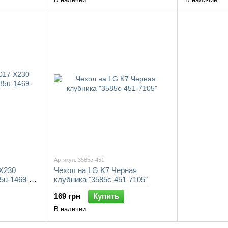
Артикул: 3585c-451
 X230
Чехол на LG K7 Черная
5u-1469-
клубника "3585c-451-7105"
169 грн
Купить
В наличии