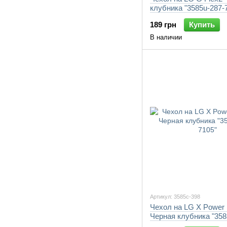
клубника "3585u-287-
189 грн
Купить
В наличии
Артикул: 3585c-398
Чехол на LG X Power
Черная клубника "358
7105"