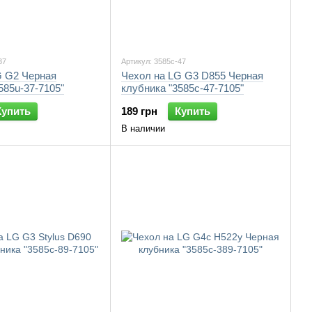
37
Артикул: 3585c-47
G G2 Черная
Чехол на LG G3 D855 Черная
585u-37-7105"
клубника "3585c-47-7105"
Купить
189 грн
Купить
В наличии