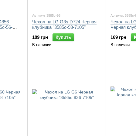
Артикул: 3585c-93
Артикул: 3585c-
D856
Чехол на LG G3s D724 Черная
Чехол на LG
5c-56-
клубника "3585c-93-7105"
Черная клуб
7105"
189 грн
Купить
169 грн
В наличии
В наличии