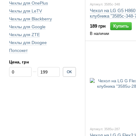
Чехлы для OnePlus
Артикул: 3585c-348
Чехол на LG G5 H860
Чехлы для LeTV
клубника "3585c-348-
Чехлы для Blackberry
189 грн
Купить
Чехлы для Google
В наличии
Чехлы для ZTE
Чехлы для Doogee
Попсокет
Цена, грн
От Цена, грн
До Цена, грн
OK
Артикул: 3585u-287
Чехол на LG G Flex2 