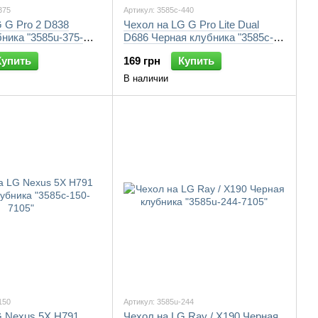
375
Артикул: 3585c-440
 G Pro 2 D838
Чехол на LG G Pro Lite Dual
ника "3585u-375-
D686 Черная клубника "3585c-
440-7105"
Купить
169 грн
Купить
В наличии
150
Артикул: 3585u-244
G Nexus 5X H791
Чехол на LG Ray / X190 Черная