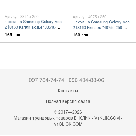
Артикул: 3351u-250
Артикул: 4075u-250
Чехол на Samsung Galaxy Ace
Чехол на Samsung Galaxy Ace
2 I8160 Капли воды "3351u-
2 I8160 Рыцарь "4075u-250-
250-7105"
7105"
169 грн
169 грн
097 784-74-74
096 404-88-06
Контакты
Полная версия сайта
© 2017—2026
Магазин трендовых товаров В1КЛИК - V1KLIK.COM -
V1CLICK.COM