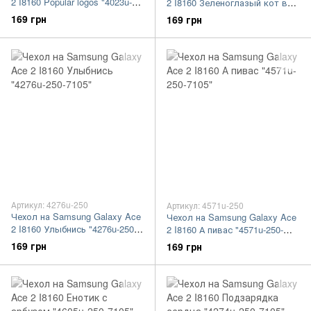
2 I8160 Popular logos "4023u-
2 I8160 Зеленоглазый кот в
250-7105"
очках "4054u-250-7105"
169 грн
169 грн
Артикул: 4276u-250
Артикул: 4571u-250
Чехол на Samsung Galaxy Ace
Чехол на Samsung Galaxy Ace
2 I8160 Улыбнись "4276u-250-
2 I8160 А пивас "4571u-250-
7105"
7105"
169 грн
169 грн