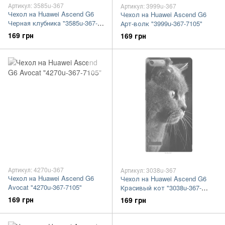
Артикул: 3585u-367
Артикул: 3999u-367
Чехол на Huawei Ascend G6
Чехол на Huawei Ascend G6
Черная клубника "3585u-367-
Арт-волк "3999u-367-7105"
7105"
169 грн
169 грн
Артикул: 4270u-367
Артикул: 3038u-367
Чехол на Huawei Ascend G6
Чехол на Huawei Ascend G6
Avocat "4270u-367-7105"
Красивый кот "3038u-367-
7105"
169 грн
169 грн