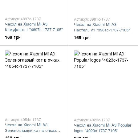
Артикул: 4897c-1737
Артикул: 3981c-1737
Чехол на Xiaomi Mi A3
Чехол на Xiaomi Mi A3
Камуфляж 1 "4897c-1737-7105"
Пастель v1 "3981c-1737-7105"
169 грн
169 грн
Артикул: 4054c-1737
Артикул: 4023c-1737
Чехол на Xiaomi Mi A3
Чехол на Xiaomi Mi A3 Popular
Зеленоглазый кот в очках
logos "4023c-1737-7105"
"4054c-1737-7105"
169 грн