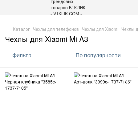
,
Каталог
Чехлы для телефонов
Чехлы для Xiaomi
Чехлы д
Чехлы для Xiaomi Mi A3
Фильтр
По популярности