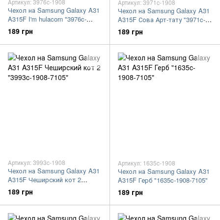
Артикул: 3976c-1908
Артикул: 3971c-1908
Чехол на Samsung Galaxy A31
Чехол на Samsung Galaxy A31
A315F I'm hulacorn "3976c-
A315F Сова Арт-тату "3971c-
1908-7105"
1908-7105"
189 грн
189 грн
Артикул: 3993c-1908
Артикул: 1635c-1908
Чехол на Samsung Galaxy A31
Чехол на Samsung Galaxy A31
A315F Чеширский кот 2
A315F Герб "1635c-1908-7105"
"3993c-1908-7105"
189 грн
189 грн