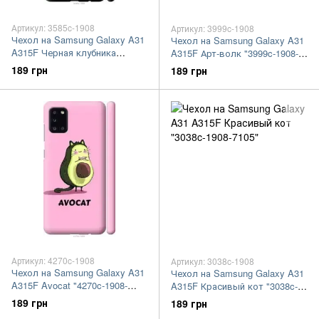
Артикул: 3585c-1908
Артикул: 3999c-1908
Чехол на Samsung Galaxy A31
Чехол на Samsung Galaxy A31
A315F Черная клубника
A315F Арт-волк "3999c-1908-
"3585c-1908-7105"
7105"
189 грн
189 грн
Артикул: 4270c-1908
Артикул: 3038c-1908
Чехол на Samsung Galaxy A31
Чехол на Samsung Galaxy A31
A315F Avocat "4270c-1908-
A315F Красивый кот "3038c-
7105"
1908-7105"
189 грн
189 грн