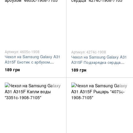
Артикул: 4605c-1908
Артикул: 4274c-1908
Чехол на Samsung Galaxy A31
Чехол на Samsung Galaxy A31
A315F Енотик с арбузом
A315F Подзарядка сердца
"4605c-1908-7105"
"4274c-1908-7105"
189 грн
189 грн