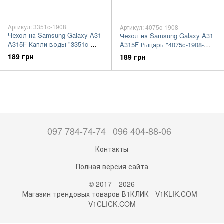
Артикул: 3351c-1908
Артикул: 4075c-1908
Чехол на Samsung Galaxy A31
Чехол на Samsung Galaxy A31
A315F Капли воды "3351c-
A315F Рыцарь "4075c-1908-
1908-7105"
7105"
189 грн
189 грн
097 784-74-74
096 404-88-06
Контакты
Полная версия сайта
© 2017—2026
Магазин трендовых товаров В1КЛИК - V1KLIK.COM -
V1CLICK.COM