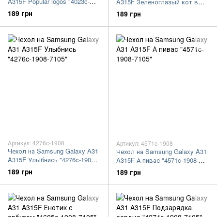
A315F Popular logos "4023c-
A315F Зеленоглазый кот в
1908-7105"
очках "4054c-1908-7105"
189 грн
189 грн
Артикул: 4276c-1908
Артикул: 4571c-1908
Чехол на Samsung Galaxy A31
Чехол на Samsung Galaxy A31
A315F Улыбнись "4276c-1908-
A315F А пивас "4571c-1908-
7105"
7105"
189 грн
189 грн