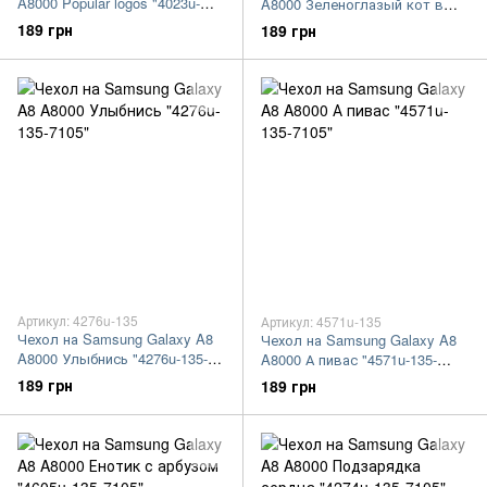
A8000 Popular logos "4023u-
A8000 Зеленоглазый кот в
135-7105"
очках "4054u-135-7105"
189 грн
189 грн
Артикул: 4276u-135
Артикул: 4571u-135
Чехол на Samsung Galaxy A8
Чехол на Samsung Galaxy A8
A8000 Улыбнись "4276u-135-
A8000 А пивас "4571u-135-
7105"
7105"
189 грн
189 грн