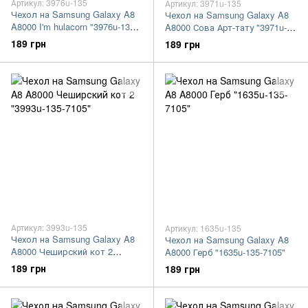
Артикул: 3976u-135
Артикул: 3971u-135
Чехол на Samsung Galaxy A8
Чехол на Samsung Galaxy A8
A8000 I'm hulacorn "3976u-135-
A8000 Сова Арт-тату "3971u-
7105"
135-7105"
189 грн
189 грн
Артикул: 3993u-135
Артикул: 1635u-135
Чехол на Samsung Galaxy A8
Чехол на Samsung Galaxy A8
A8000 Чеширский кот 2
A8000 Герб "1635u-135-7105"
"3993u-135-7105"
189 грн
189 грн