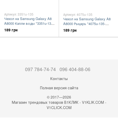
Артикул: 3351u-135
Артикул: 4075u-135
Чехол на Samsung Galaxy A8
Чехол на Samsung Galaxy A8
A8000 Капли воды "3351u-135-
A8000 Рыцарь "4075u-135-
7105"
7105"
189 грн
189 грн
097 784-74-74
096 404-88-06
Контакты
Полная версия сайта
© 2017—2026
Магазин трендовых товаров В1КЛИК - V1KLIK.COM -
V1CLICK.COM