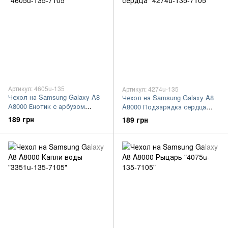
Артикул: 4605u-135
Артикул: 4274u-135
Чехол на Samsung Galaxy A8
Чехол на Samsung Galaxy A8
A8000 Енотик с арбузом
A8000 Подзарядка сердца
"4605u-135-7105"
"4274u-135-7105"
189 грн
189 грн