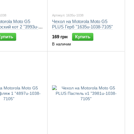
1038
Артикул: 1635u-1038
torola Moto G5
Чехол на Motorola Moto G5
кий кот 2 "3993u-
PLUS Герб "1635u-1038-7105"
Купить
169 грн
Купить
В наличии