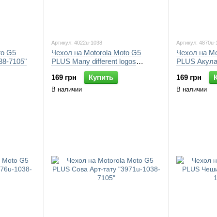
Артикул: 4022u-1038
Артикул: 4870u-
to G5
Чехол на Motorola Moto G5
Чехол на Mo
38-7105"
PLUS Many different logos
PLUS Акула 
"4022u-1038-7105"
169 грн
Купить
169 грн
В наличии
В наличии