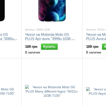
Артикул: 3999u-1038
Артикул: 4270u-
to G5
Чехол на Motorola Moto G5
Чехол на Mo
а "3585u-
PLUS Арт-волк "3999u-1038-
PLUS Avocat
7105"
169 грн
Купить
169 грн
В наличии
В наличии