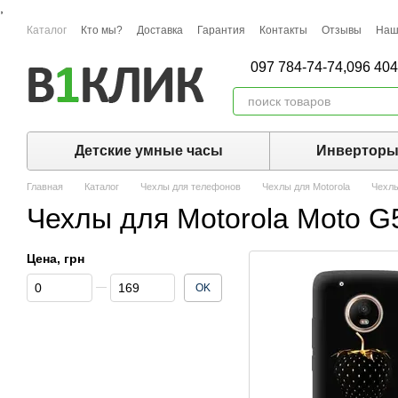
,
Перейти к основному контенту
Каталог
Кто мы?
Доставка
Гарантия
Контакты
Отзывы
Наш
097 784-74-74,
096 404
Детские умные часы
Инвертор
Главная
Каталог
Чехлы для телефонов
Чехлы для Motorola
Чехлы
Чехлы для Motorola Moto 
Цена, грн
От Цена, грн
До Цена, грн
OK