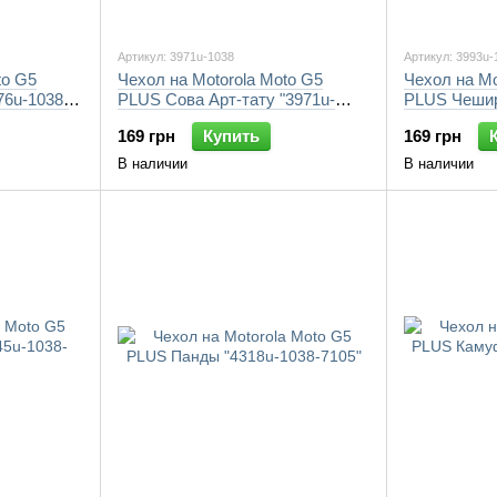
Артикул: 3971u-1038
Артикул: 3993u-
to G5
Чехол на Motorola Moto G5
Чехол на Mo
76u-1038-
PLUS Сова Арт-тату "3971u-
PLUS Чеширс
1038-7105"
1038-7105"
169 грн
Купить
169 грн
В наличии
В наличии