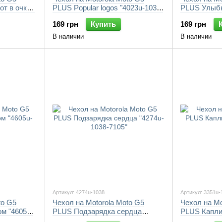
от в очках
PLUS Popular logos "4023u-1038-
PLUS Улыбн
7105"
7105"
169 грн
Купить
169 грн
В наличии
В наличии
Артикул: 4274u-1038
Артикул: 3351u-
to G5
Чехол на Motorola Moto G5
Чехол на Mo
м "4605u-
PLUS Подзарядка сердца
PLUS Капли
"4274u-1038-7105"
7105"