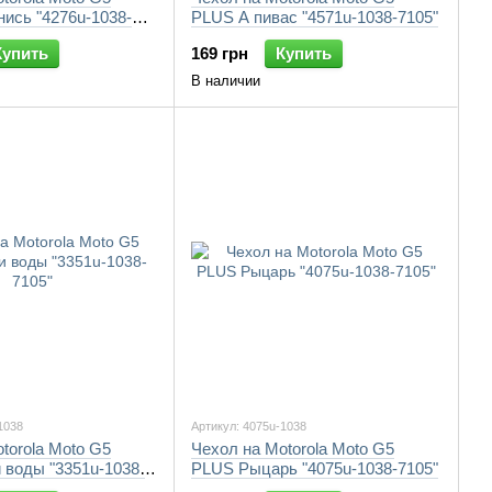
ись "4276u-1038-
PLUS А пивас "4571u-1038-7105"
Купить
169 грн
Купить
В наличии
1038
Артикул: 4075u-1038
torola Moto G5
Чехол на Motorola Moto G5
 воды "3351u-1038-
PLUS Рыцарь "4075u-1038-7105"