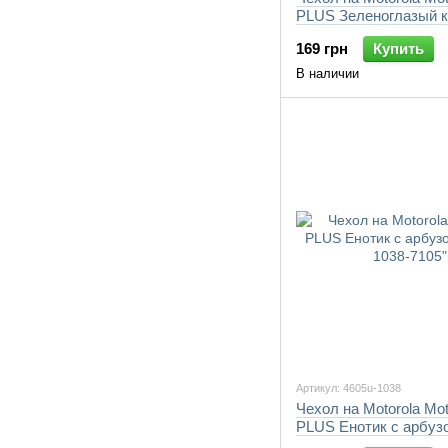
PLUS Зеленоглазый к
"4054u-1038-7105"
169 грн
Купить
В наличии
Артикул: 4605u-1038
Чехол на Motorola Mo
PLUS Енотик с арбузо
1038-7105"