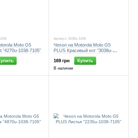
1038
Артикул: 3038u-1038
torola Moto G5
Чехол на Motorola Moto G5
 "4270u-1038-7105"
PLUS Красивый кот "3038u-
1038-7105"
Купить
169 грн
Купить
В наличии