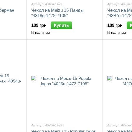
Артикул: 4318u-1472
Артикул: 4897u-
оберман
Чехол на Meizu 15 Панды
Чехол на M
"4318u-1472-7105"
"4897u-1472
189 грн
Купить
189 грн
В наличии
В наличии
Артикул: 4023u-1472
Артикул: 4276u-
Чехол на Meizu 15 Popular logos
Чехол на M