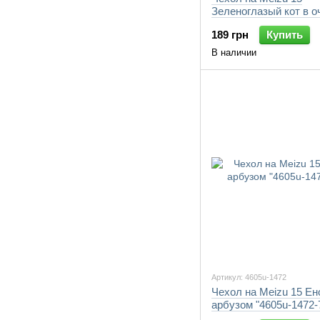
Зеленоглазый кот в о
"4054u-1472-7105"
189 грн
Купить
В наличии
Артикул: 4605u-1472
Чехол на Meizu 15 Ен
арбузом "4605u-1472-