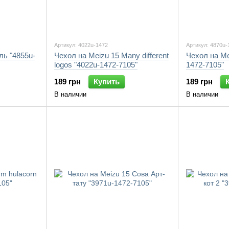
Артикул: 4022u-1472
Артикул: 4870u-
ль "4855u-
Чехол на Meizu 15 Many different
Чехол на Me
logos "4022u-1472-7105"
1472-7105"
189 грн
Купить
189 грн
В наличии
В наличии