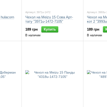
Артикул: 3971u-1472
Артикул: 3993u-
 hulacorn
Чехол на Meizu 15 Сова Арт-
Чехол на M
тату "3971u-1472-7105"
кот 2 "3993
189 грн
Купить
189 грн
В наличии
В наличии