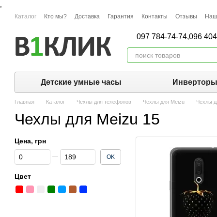
,
Перейти к основному контенту
Каталог
Кто мы?
Доставка
Гарантия
Контакты
Отзывы
Наш
097 784-74-74,
096 404
Детские умные часы
Инвертор
Главная
Каталог
Чехлы для телефонов
Чехлы для Meizu
Чехлы д
Чехлы для Meizu 15
Цена, грн
От Цена, грн
До Цена, грн
OK
Цвет