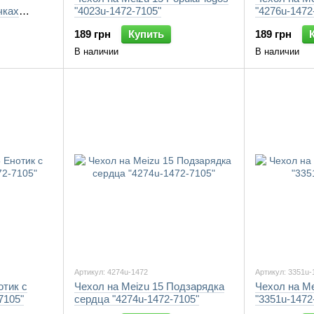
чках
"4023u-1472-7105"
"4276u-1472
189 грн
Купить
189 грн
В наличии
В наличии
Артикул: 4274u-1472
Артикул: 3351u-
отик с
Чехол на Meizu 15 Подзарядка
Чехол на Me
7105"
сердца "4274u-1472-7105"
"3351u-1472