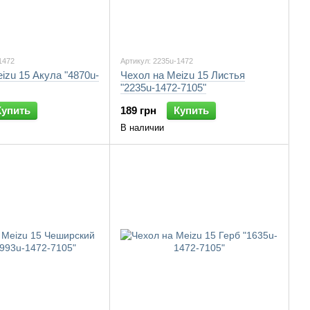
1472
Артикул: 2235u-1472
izu 15 Акула "4870u-
Чехол на Meizu 15 Листья
"2235u-1472-7105"
Купить
189 грн
Купить
В наличии