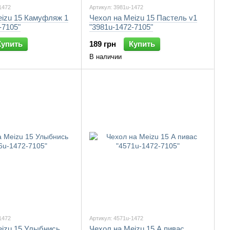
1472
Артикул: 3981u-1472
eizu 15 Камуфляж 1
Чехол на Meizu 15 Пастель v1
-7105"
"3981u-1472-7105"
Купить
189 грн
Купить
В наличии
1472
Артикул: 4571u-1472
eizu 15 Улыбнись
Чехол на Meizu 15 А пивас