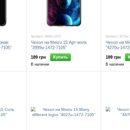
Артикул: 3999u-1472
Артикул: 4270u-
рная
Чехол на Meizu 15 Арт-волк
Чехол на Me
-7105"
"3999u-1472-7105"
"4270u-1472
189 грн
Купить
189 грн
В наличии
В наличии