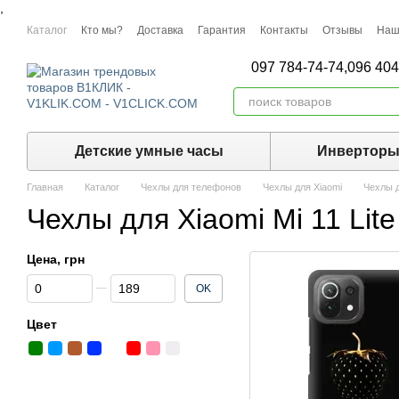
,
Перейти к основному контенту
Каталог
Кто мы?
Доставка
Гарантия
Контакты
Отзывы
Наш
097 784-74-74,
096 404
Детские умные часы
Инвертор
Главная
Каталог
Чехлы для телефонов
Чехлы для Xiaomi
Чехлы д
Чехлы для Xiaomi Mi 11 Lite
Цена, грн
От Цена, грн
До Цена, грн
OK
Цвет