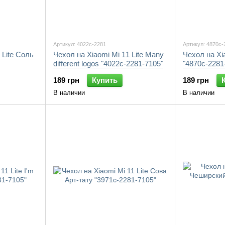
Артикул: 4022c-2281
Артикул: 4870c-
 Lite Соль
Чехол на Xiaomi Mi 11 Lite Many
Чехол на Xi
different logos "4022c-2281-7105"
"4870c-2281
189 грн
Купить
189 грн
В наличии
В наличии