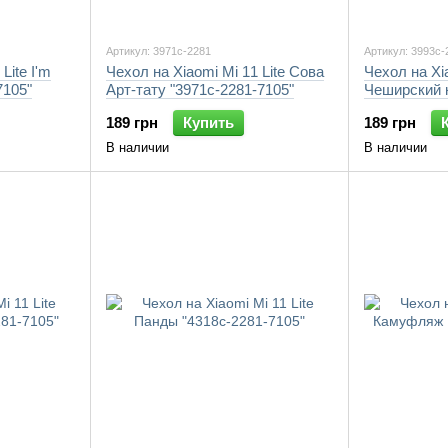
Артикул: 3971c-2281
Артикул: 3993c-
Lite I'm
Чехол на Xiaomi Mi 11 Lite Сова
Чехол на Xia
7105"
Арт-тату "3971c-2281-7105"
Чеширский к
7105"
189 грн
Купить
189 грн
В наличии
В наличии