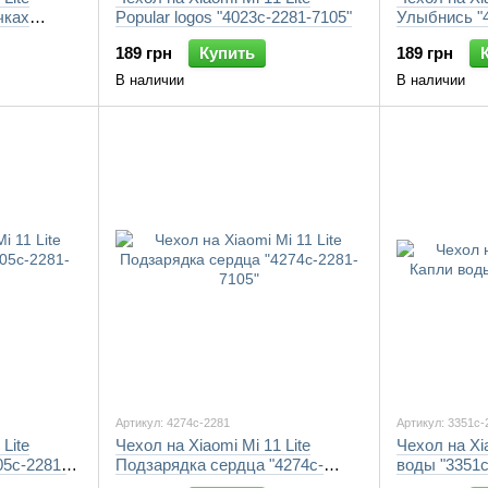
чках
Popular logos "4023c-2281-7105"
Улыбнись "4
189 грн
Купить
189 грн
В наличии
В наличии
Артикул: 4274c-2281
Артикул: 3351c-
Lite
Чехол на Xiaomi Mi 11 Lite
Чехол на Xi
05c-2281-
Подзарядка сердца "4274c-
воды "3351c
2281-7105"