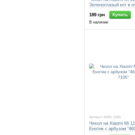
Зеленоглазый кот в о
"4054c-2281-7105"
189 грн
Купить
В наличии
Артикул: 4605c-2281
Чехол на Xiaomi Mi 11 
Енотик с арбузом "46
7105"