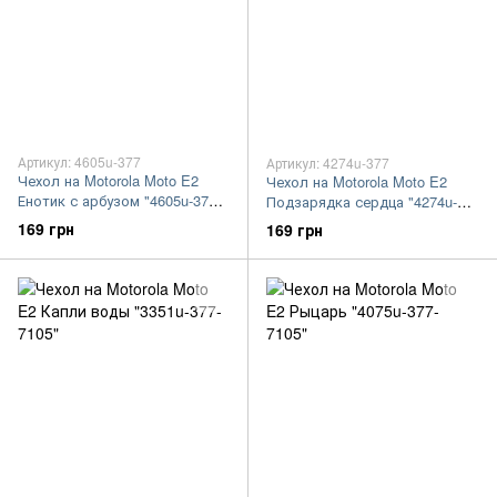
Артикул: 4605u-377
Артикул: 4274u-377
Чехол на Motorola Moto E2
Чехол на Motorola Moto E2
Енотик с арбузом "4605u-377-
Подзарядка сердца "4274u-
7105"
377-7105"
169 грн
169 грн