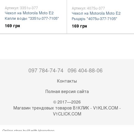
Артикул: 3351u-377
Артикул: 4075u-377
Чехол на Motorola Moto E2
Чехол на Motorola Moto E2
Капли воды "3351u-377-7105"
Рыцарь "4075u-377-7105"
169 грн
169 грн
097 784-74-74
096 404-88-06
Контакты
Полная версия сайта
© 2017—2026
Магазин трендовых товаров В1КЛИК - V1KLIK.COM -
V1CLICK.COM
Online store built with Horoshop