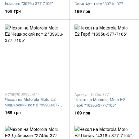
hulacorn "3976u-377-7105"
Сова Арт-тату "3971u-377-
7105"
169 грн
169 грн
Артикул: 3993u-377
Артикул: 1635u-377
Чехол на Motorola Moto E2
Чехол на Motorola Moto E2
Чеширский кот 2 "3993u-377-
Герб "1635u-377-7105"
7105"
169 грн
169 грн