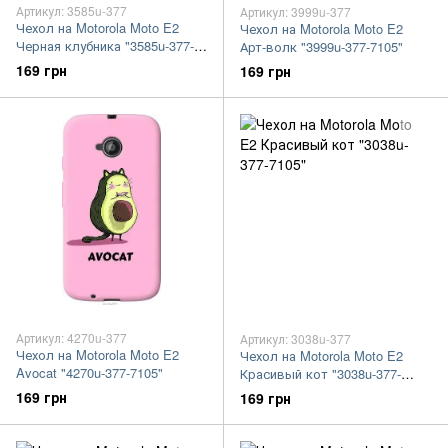
Артикул: 3585u-377
Артикул: 3999u-377
Чехол на Motorola Moto E2
Чехол на Motorola Moto E2
Черная клубника "3585u-377-
Арт-волк "3999u-377-7105"
7105"
169 грн
169 грн
Артикул: 4270u-377
Артикул: 3038u-377
Чехол на Motorola Moto E2
Чехол на Motorola Moto E2
Avocat "4270u-377-7105"
Красивый кот "3038u-377-
7105"
169 грн
169 грн