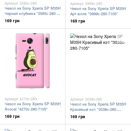
Артикул: 3585c-280
Артикул: 3999c-280
Чехол на Sony Xperia SP M35H
Чехол на Sony Xperia SP M35H
Черная клубника "3585c-280-
Арт-волк "3999c-280-7105"
7105"
169 грн
169 грн
Артикул: 4270c-280
Артикул: 3038c-280
Чехол на Sony Xperia SP M35H
Чехол на Sony Xperia SP M35H
Avocat "4270c-280-7105"
Красивый кот "3038c-280-
7105"
169 грн
169 грн