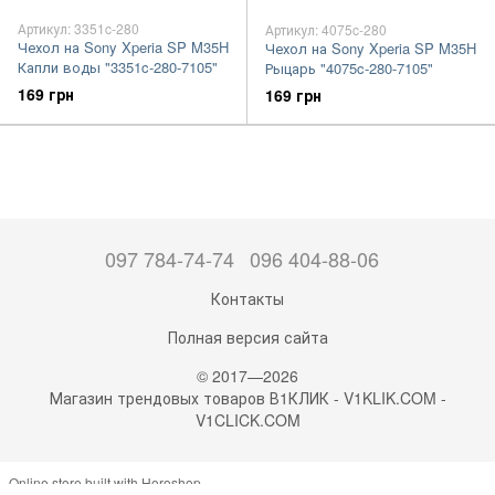
Артикул: 3351c-280
Артикул: 4075c-280
Чехол на Sony Xperia SP M35H
Чехол на Sony Xperia SP M35H
Капли воды "3351c-280-7105"
Рыцарь "4075c-280-7105"
169 грн
169 грн
097 784-74-74
096 404-88-06
Контакты
Полная версия сайта
© 2017—2026
Магазин трендовых товаров В1КЛИК - V1KLIK.COM -
V1CLICK.COM
Online store built with Horoshop