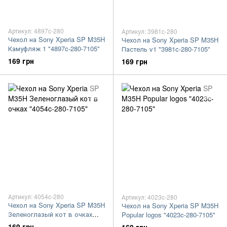
Артикул: 4897c-280
Артикул: 3981c-280
Чехол на Sony Xperia SP M35H
Чехол на Sony Xperia SP M35H
Камуфляж 1 "4897c-280-7105"
Пастель v1 "3981c-280-7105"
169 грн
169 грн
Артикул: 4054c-280
Артикул: 4023c-280
Чехол на Sony Xperia SP M35H
Чехол на Sony Xperia SP M35H
Зеленоглазый кот в очках
Popular logos "4023c-280-7105"
"4054c-280-7105"
169 грн