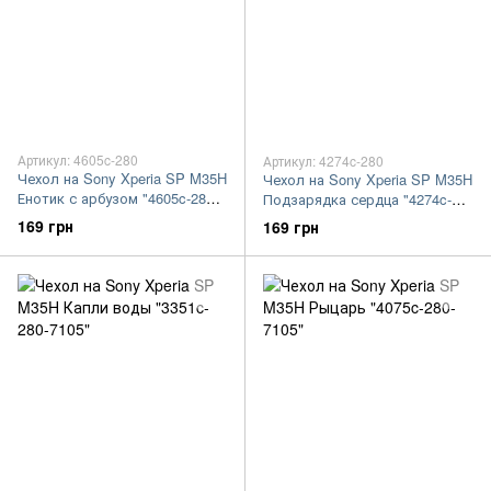
Артикул: 4605c-280
Артикул: 4274c-280
Чехол на Sony Xperia SP M35H
Чехол на Sony Xperia SP M35H
Енотик с арбузом "4605c-280-
Подзарядка сердца "4274c-
7105"
280-7105"
169 грн
169 грн