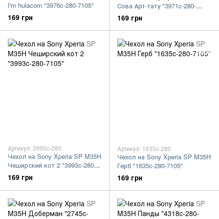
I'm hulacorn "3976c-280-7105"
Сова Арт-тату "3971c-280-
7105"
169 грн
169 грн
Артикул: 3993c-280
Артикул: 1635c-280
Чехол на Sony Xperia SP M35H
Чехол на Sony Xperia SP M35H
Чеширский кот 2 "3993c-280-
Герб "1635c-280-7105"
7105"
169 грн
169 грн