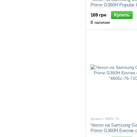
Prime G360H Popular 
"4023c-76-7105"
169 грн
Купить
В наличии
Артикул: 4605c-76
Чехол на Samsung Ga
Prime G360H Енотик 
"4605c-76-7105"