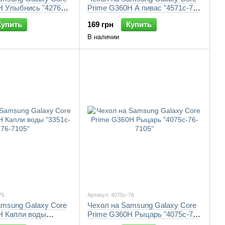
H Улыбнись "4276c-
Prime G360H А пивас "4571c-76-
7105"
Купить
169 грн
Купить
В наличии
76
Артикул: 4075c-76
amsung Galaxy Core
Чехол на Samsung Galaxy Core
H Капли воды
Prime G360H Рыцарь "4075c-76-
105"
7105"