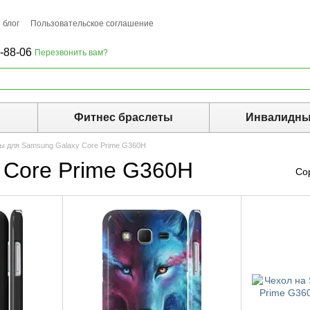
 блог
Пользовательское соглашение
-88-06
Перезвонить вам?
ы
Фитнес браслеты
Инвалидны
ы для Samsung Galaxy Core Prime G360H
 Core Prime G360H
Со