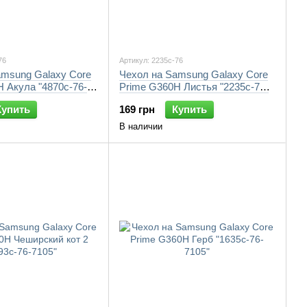
76
Артикул: 2235c-76
amsung Galaxy Core
Чехол на Samsung Galaxy Core
 Акула "4870c-76-
Prime G360H Листья "2235c-76-
7105"
Купить
169 грн
Купить
В наличии