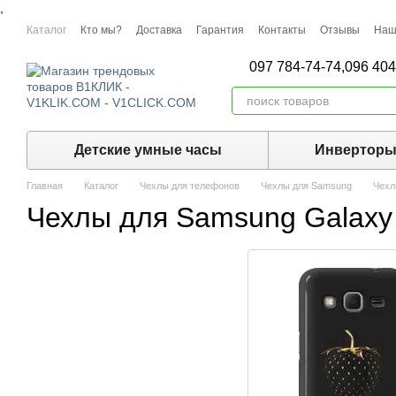
,
Перейти к основному контенту
Каталог
Кто мы?
Доставка
Гарантия
Контакты
Отзывы
Наш
097 784-74-74,
096 404
Детские умные часы
Инвертор
Главная
Каталог
Чехлы для телефонов
Чехлы для Samsung
Чехл
Чехлы для Samsung Galaxy