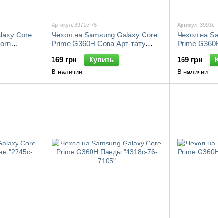
Артикул: 3971c-76
Артикул: 3993c-
laxy Core
Чехол на Samsung Galaxy Core
Чехол на S
corn
Prime G360H Сова Арт-тату
Prime G360
"3971c-76-7105"
"3993c-76-7
169 грн
Купить
169 грн
В наличии
В наличии