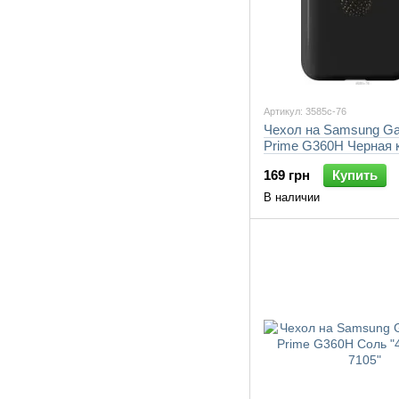
Артикул: 3585c-76
Чехол на Samsung Ga
Prime G360H Черная 
"3585c-76-7105"
169 грн
Купить
В наличии