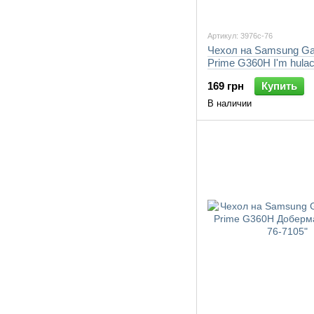
Артикул: 3976c-76
Чехол на Samsung Ga
Prime G360H I'm hula
"3976c-76-7105"
169 грн
Купить
В наличии