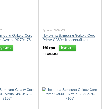
76
Артикул: 3038c-76
amsung Galaxy Core
Чехол на Samsung Galaxy Core
 Avocat "4270c-76-
Prime G360H Красивый кот
"3038c-76-7105"
Купить
169 грн
Купить
В наличии