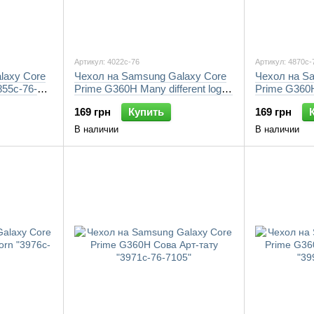
Артикул: 4022c-76
Артикул: 4870c-
laxy Core
Чехол на Samsung Galaxy Core
Чехол на S
55c-76-
Prime G360H Many different logos
Prime G360H
"4022c-76-7105"
7105"
169 грн
Купить
169 грн
В наличии
В наличии