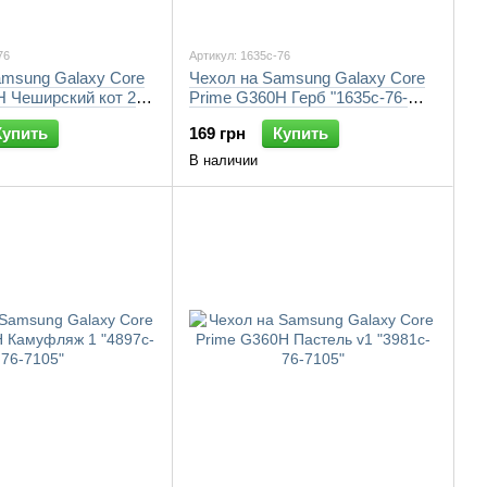
76
Артикул: 1635c-76
amsung Galaxy Core
Чехол на Samsung Galaxy Core
H Чеширский кот 2
Prime G360H Герб "1635c-76-
105"
7105"
Купить
169 грн
Купить
В наличии