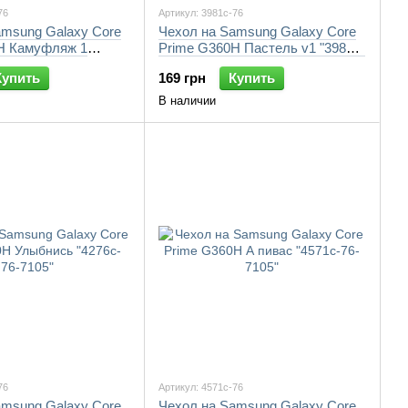
76
Артикул: 3981c-76
amsung Galaxy Core
Чехол на Samsung Galaxy Core
H Камуфляж 1
Prime G360H Пастель v1 "3981c-
105"
76-7105"
Купить
169 грн
Купить
В наличии
76
Артикул: 4571c-76
amsung Galaxy Core
Чехол на Samsung Galaxy Core