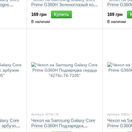
logos
Prime G360H Зеленоглазый кот
Prime G360
в очках "4054c-76-7105"
76-7105"
169 грн
Купить
169 грн
В наличии
В наличии
Артикул: 4274c-76
Артикул: 3351c-
laxy Core
Чехол на Samsung Galaxy Core
Чехол на S
с арбузом
Prime G360H Подзарядка
Prime G360
сердца "4274c-76-7105"
"3351c-76-7