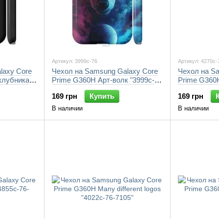
Артикул: 3999c-76
Артикул: 4270c-
laxy Core
Чехол на Samsung Galaxy Core
Чехол на S
клубника
Prime G360H Арт-волк "3999c-
Prime G360H
76-7105"
7105"
169 грн
Купить
169 грн
В наличии
В наличии