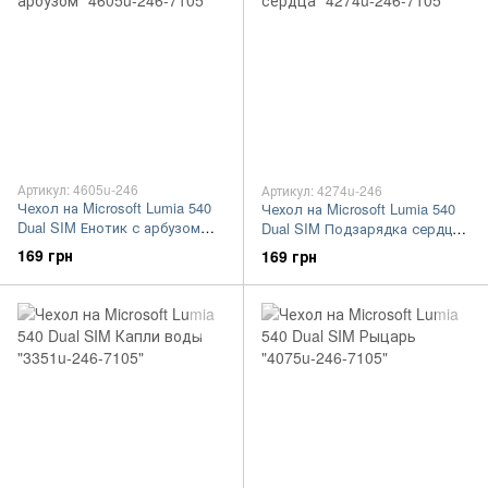
Артикул: 4605u-246
Артикул: 4274u-246
Чехол на Microsoft Lumia 540
Чехол на Microsoft Lumia 540
Dual SIM Енотик с арбузом
Dual SIM Подзарядка сердца
"4605u-246-7105"
"4274u-246-7105"
169 грн
169 грн