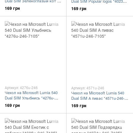
Dual SIM Зеленоглазый кот в
Dual SIM Popular logos "4023u-
очках "4054u-246-7105"
246-7105"
169 грн
169 грн
Артикул: 4276u-246
Артикул: 4571u-246
Чехол на Microsoft Lumia 540
Чехол на Microsoft Lumia 540
Dual SIM Улыбнись "4276u-
Dual SIM А пивас "4571u-246-
246-7105"
7105"
169 грн
169 грн