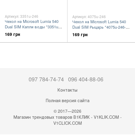
Артикул: 3351u-246
Артикул: 4075u-246
Чехол на Microsoft Lumia 540
Чехол на Microsoft Lumia 540
Dual SIM Капли воды "3351u-
Dual SIM Рыцарь "4075u-246-
246-7105"
7105"
169 грн
169 грн
097 784-74-74
096 404-88-06
Контакты
Полная версия сайта
© 2017—2026
Магазин трендовых товаров В1КЛИК - V1KLIK.COM -
V1CLICK.COM