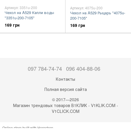
Артикул: 3351u-200
Артикул: 4075u-200
Чехол на A529 Капли воды
Чехол на A529 Рыцарь "4075u-
"3351u-200-7105"
200-7105"
169 грн
169 грн
097 784-74-74
096 404-88-06
Контакты
Полная версия сайта
© 2017—2026
Магазин трендовых товаров В1КЛИК - V1KLIK.COM -
V1CLICK.COM
Online store built with Horoshop