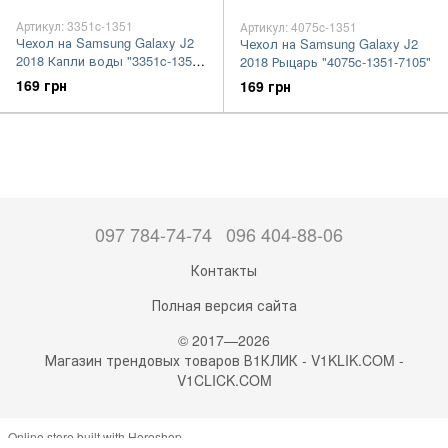
Артикул: 3351c-1351
Артикул: 4075c-1351
Чехол на Samsung Galaxy J2
Чехол на Samsung Galaxy J2
2018 Капли воды "3351c-1351-
2018 Рыцарь "4075c-1351-7105"
7105"
169 грн
169 грн
097 784-74-74
096 404-88-06
Контакты
Полная версия сайта
© 2017—2026
Магазин трендовых товаров В1КЛИК - V1KLIK.COM -
V1CLICK.COM
Online store built with Horoshop