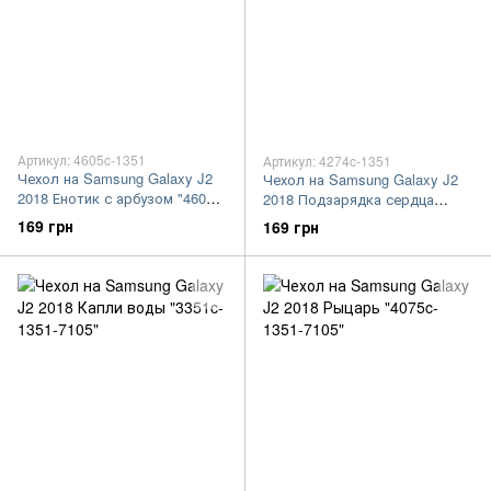
Артикул: 4605c-1351
Артикул: 4274c-1351
Чехол на Samsung Galaxy J2
Чехол на Samsung Galaxy J2
2018 Енотик с арбузом "4605c-
2018 Подзарядка сердца
1351-7105"
"4274c-1351-7105"
169 грн
169 грн