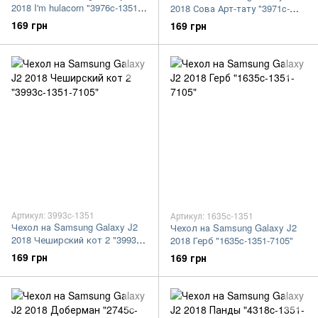
2018 I'm hulacorn "3976c-1351-
2018 Сова Арт-тату "3971c-
7105"
1351-7105"
169 грн
169 грн
Артикул: 3993c-1351
Артикул: 1635c-1351
Чехол на Samsung Galaxy J2
Чехол на Samsung Galaxy J2
2018 Чеширский кот 2 "3993c-
2018 Герб "1635c-1351-7105"
1351-7105"
169 грн
169 грн