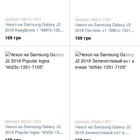
Артикул: 4897c-1351
Артикул: 3981c-1351
Чехол на Samsung Galaxy J2
Чехол на Samsung Galaxy J2
2018 Камуфляж 1 "4897c-1351-
2018 Пастель v1 "3981c-1351-
7105"
7105"
169 грн
169 грн
Артикул: 4023c-1351
Артикул: 4054c-1351
Чехол на Samsung Galaxy J2
Чехол на Samsung Galaxy J2
2018 Popular logos "4023c-1351-
2018 Зеленоглазый кот в
7105"
очках "4054c-1351-7105"
169 грн