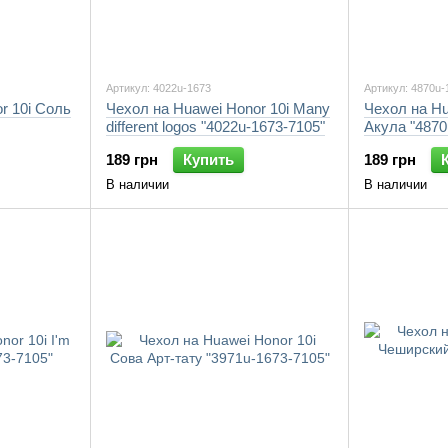
Артикул: 4022u-1673
Артикул: 4870u-
r 10i Соль
Чехол на Huawei Honor 10i Many
Чехол на Hu
different logos "4022u-1673-7105"
Акула "4870
189 грн
Купить
189 грн
В наличии
В наличии