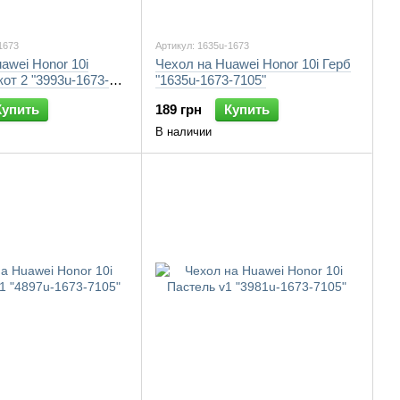
1673
Артикул: 1635u-1673
awei Honor 10i
Чехол на Huawei Honor 10i Герб
от 2 "3993u-1673-
"1635u-1673-7105"
Купить
189 грн
Купить
В наличии