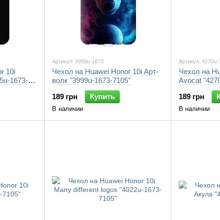
Артикул: 3999u-1673
Артикул: 4270u-
r 10i
Чехол на Huawei Honor 10i Арт-
Чехол на Hu
5u-1673-
волк "3999u-1673-7105"
Avocat "427
189 грн
Купить
189 грн
В наличии
В наличии