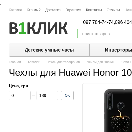
,
Перейти к основному контенту
Каталог
Кто мы?
Доставка
Гарантия
Контакты
Отзывы
Наш
097 784-74-74,
096 404
Детские умные часы
Инвертор
Главная
Каталог
Чехлы для телефонов
Чехлы для Huawei
Чехлы 
Чехлы для Huawei Honor 10
Цена, грн
От Цена, грн
До Цена, грн
OK