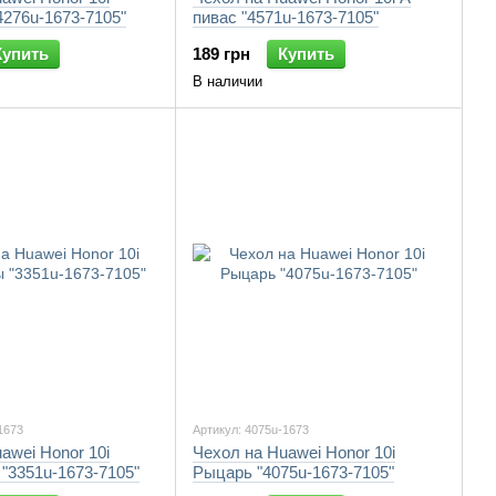
276u-1673-7105"
пивас "4571u-1673-7105"
Купить
189 грн
Купить
В наличии
1673
Артикул: 4075u-1673
awei Honor 10i
Чехол на Huawei Honor 10i
"3351u-1673-7105"
Рыцарь "4075u-1673-7105"