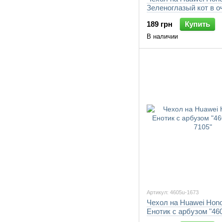
Зеленоглазый кот в о
"4054u-1673-7105"
189 грн
Купить
В наличии
Артикул: 4605u-1673
Чехол на Huawei Hono
Енотик с арбузом "46
7105"