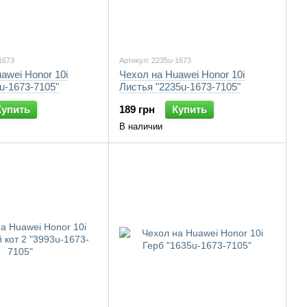
1673
Артикул: 2235u-1673
awei Honor 10i
Чехол на Huawei Honor 10i
u-1673-7105"
Листья "2235u-1673-7105"
Купить
189 грн
Купить
В наличии