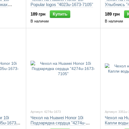
чках
Popular logos "4023u-1673-7105"
Улыбнись "4
189 грн
Купить
189 грн
В наличии
В наличии
Артикул: 4274u-1673
Артикул: 3351u-
r 10i
Чехол на Huawei Honor 10i
Чехол на Hu
05u-1673-
Подзарядка сердца "4274u-
Капли воды 
1673-7105"