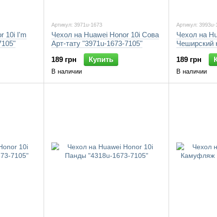
Артикул: 3971u-1673
Артикул: 3993u-
 10i I'm
Чехол на Huawei Honor 10i Сова
Чехол на Hu
7105"
Арт-тату "3971u-1673-7105"
Чеширский к
7105"
189 грн
Купить
189 грн
В наличии
В наличии