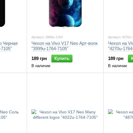
Артикул: 3999u-1764
Артикул: 4270u-
o Черная
Чехол на Vivo V17 Neo Арт-волк
Чехол на Vi
-7105"
"3999u-1764-7105"
"4270u-1764
189 грн
Купить
189 грн
В наличии
В наличии