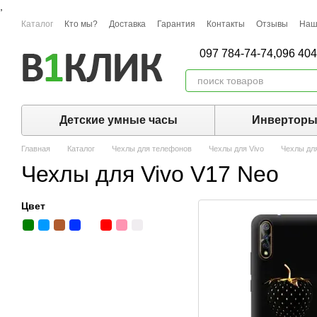
,
Перейти к основному контенту
Каталог
Кто мы?
Доставка
Гарантия
Контакты
Отзывы
Наш
097 784-74-74,
096 404
Детские умные часы
Инвертор
Главная
Каталог
Чехлы для телефонов
Чехлы для Vivo
Чехлы для
Чехлы для Vivo V17 Neo
Цвет