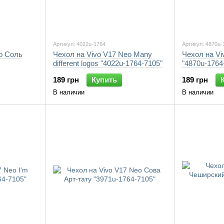
Артикул: 4022u-1764
Артикул: 4870u-
o Соль
Чехол на Vivo V17 Neo Many
Чехол на Vi
different logos "4022u-1764-7105"
"4870u-1764
189 грн
Купить
189 грн
В наличии
В наличии