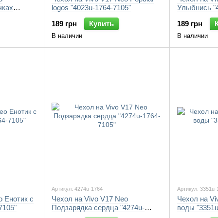
чках
logos "4023u-1764-7105"
Улыбнись "4
189 грн
Купить
189 грн
В наличии
В наличии
Артикул: 4274u-1764
Артикул: 3351u-
o Енотик с
Чехол на Vivo V17 Neo
Чехол на Vi
7105"
Подзарядка сердца "4274u-
воды "3351u
1764-7105"