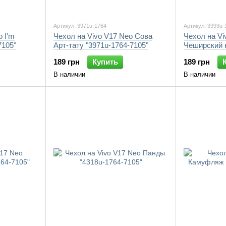
Артикул: 3971u-1764
Артикул: 3993u-
o I'm
Чехол на Vivo V17 Neo Сова
Чехол на Vi
7105"
Арт-тату "3971u-1764-7105"
Чеширский к
7105"
189 грн
Купить
189 грн
В наличии
В наличии