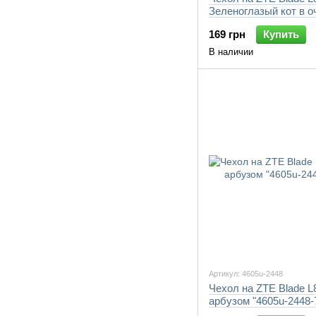
Зеленоглазый кот в о
"4054u-2448-7105"
169 грн
Купить
В наличии
Артикул: 4605u-2448
Чехол на ZTE Blade L
арбузом "4605u-2448-