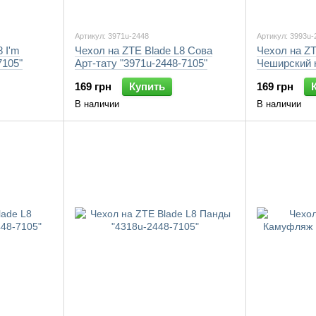
Артикул: 3971u-2448
Артикул: 3993u-
 I'm
Чехол на ZTE Blade L8 Сова
Чехол на ZT
7105"
Арт-тату "3971u-2448-7105"
Чеширский к
7105"
169 грн
Купить
169 грн
В наличии
В наличии