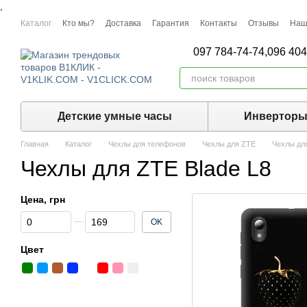
,
Перейти к основному контенту
Каталог
Кто мы?
Доставка
Гарантия
Контакты
Отзывы
Наш
097 784-74-74,
096 404
Детские умные часы
Инвертор
Главная
Каталог
Чехлы для телефонов
Чехлы для ZTE
Чехлы для
Чехлы для ZTE Blade L8
Цена, грн
От Цена, грн
До Цена, грн
OK
Цвет