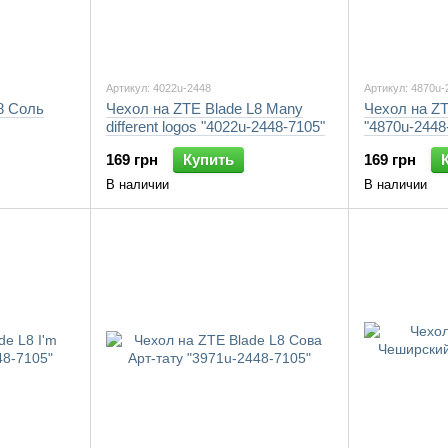
Артикул: 4022u-2448
Артикул: 4870u-
8 Соль
Чехол на ZTE Blade L8 Many
Чехол на ZT
different logos "4022u-2448-7105"
"4870u-2448
169 грн
Купить
169 грн
В наличии
В наличии