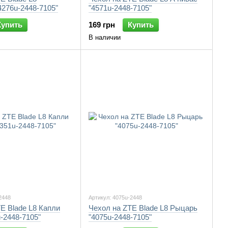
276u-2448-7105"
"4571u-2448-7105"
Купить
169 грн
Купить
В наличии
2448
Артикул: 4075u-2448
E Blade L8 Капли
Чехол на ZTE Blade L8 Рыцарь
-2448-7105"
"4075u-2448-7105"