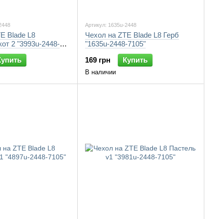
2448
Артикул: 1635u-2448
E Blade L8
Чехол на ZTE Blade L8 Герб
от 2 "3993u-2448-
"1635u-2448-7105"
Купить
169 грн
Купить
В наличии