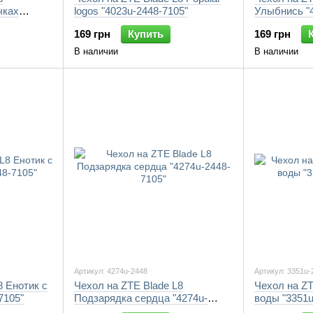
чках
logos "4023u-2448-7105"
Улыбнись "4
169 грн
Купить
169 грн
В наличии
В наличии
Артикул: 4274u-2448
Артикул: 3351u-
8 Енотик с
Чехол на ZTE Blade L8
Чехол на ZT
7105"
Подзарядка сердца "4274u-
воды "3351u
2448-7105"