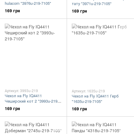
hulacorn "3976u-219-7105"
тату "3971u-219-7105"
169 грн
169 грн
Артикул: 3993u-219
Артикул: 1635u-219
Чехол на Fly IQ4411
Чехол на Fly IQ4411 Герб
Чеширский кот 2 "3993u-219-
"1635u-219-7105"
7105"
169 грн
169 грн