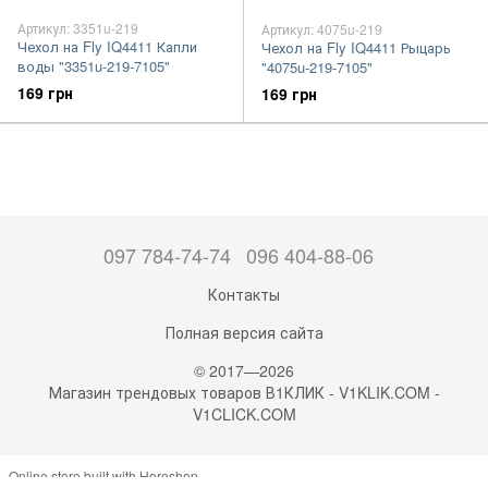
Артикул: 3351u-219
Артикул: 4075u-219
Чехол на Fly IQ4411 Капли
Чехол на Fly IQ4411 Рыцарь
воды "3351u-219-7105"
"4075u-219-7105"
169 грн
169 грн
097 784-74-74
096 404-88-06
Контакты
Полная версия сайта
© 2017—2026
Магазин трендовых товаров В1КЛИК - V1KLIK.COM -
V1CLICK.COM
Online store built with Horoshop