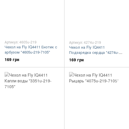
Артикул: 4605u-219
Артикул: 4274u-219
Чехол на Fly IQ4411 Енотик с
Чехол на Fly IQ4411
арбузом "4605u-219-7105"
Подзарядка сердца "4274u-
219-7105"
169 грн
169 грн