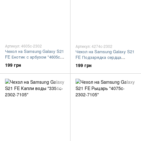
Артикул: 4605c-2302
Артикул: 4274c-2302
Чехол на Samsung Galaxy S21
Чехол на Samsung Galaxy S21
FE Енотик с арбузом "4605c-
FE Подзарядка сердца
2302-7105"
"4274c-2302-7105"
199 грн
199 грн