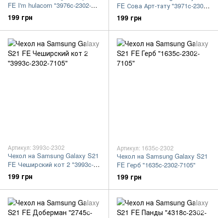
FE I'm hulacorn "3976c-2302-
FE Сова Арт-тату "3971c-2302-
7105"
7105"
199 грн
199 грн
Артикул: 3993c-2302
Артикул: 1635c-2302
Чехол на Samsung Galaxy S21
Чехол на Samsung Galaxy S21
FE Чеширский кот 2 "3993c-
FE Герб "1635c-2302-7105"
2302-7105"
199 грн
199 грн