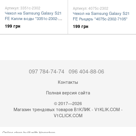
Артикул: 3351c-2302
Артикул: 4075c-2302
Чехол на Samsung Galaxy S21
Чехол на Samsung Galaxy S21
FE Капли воды "3351c-2302-
FE Рыцарь "4075c-2302-7105"
7105"
199 грн
199 грн
097 784-74-74
096 404-88-06
Контакты
Полная версия сайта
© 2017—2026
Магазин трендовых товаров В1КЛИК - V1KLIK.COM -
V1CLICK.COM
Online store built with Horoshop