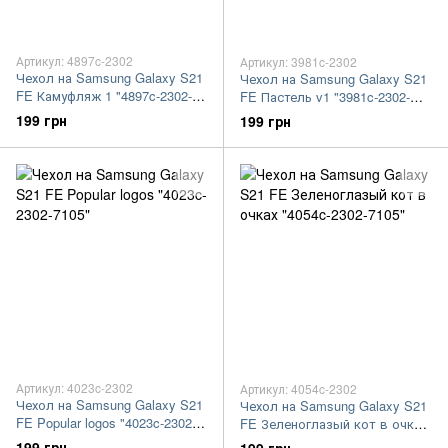
Артикул: 4897c-2302
Артикул: 3981c-2302
Чехол на Samsung Galaxy S21
Чехол на Samsung Galaxy S21
FE Камуфляж 1 "4897c-2302-
FE Пастель v1 "3981c-2302-
7105"
7105"
199 грн
199 грн
Артикул: 4023c-2302
Артикул: 4054c-2302
Чехол на Samsung Galaxy S21
Чехол на Samsung Galaxy S21
FE Popular logos "4023c-2302-
FE Зеленоглазый кот в очках
7105"
"4054c-2302-7105"
199 грн