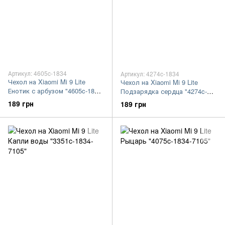
Артикул: 4605c-1834
Артикул: 4274c-1834
Чехол на Xiaomi Mi 9 Lite
Чехол на Xiaomi Mi 9 Lite
Енотик с арбузом "4605c-1834-
Подзарядка сердца "4274c-
7105"
1834-7105"
189 грн
189 грн