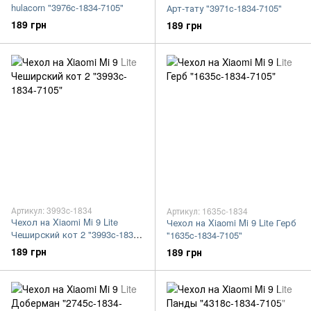
hulacorn "3976c-1834-7105"
Арт-тату "3971c-1834-7105"
189 грн
189 грн
Артикул: 3993c-1834
Артикул: 1635c-1834
Чехол на Xiaomi Mi 9 Lite
Чехол на Xiaomi Mi 9 Lite Герб
Чеширский кот 2 "3993c-1834-
"1635c-1834-7105"
7105"
189 грн
189 грн