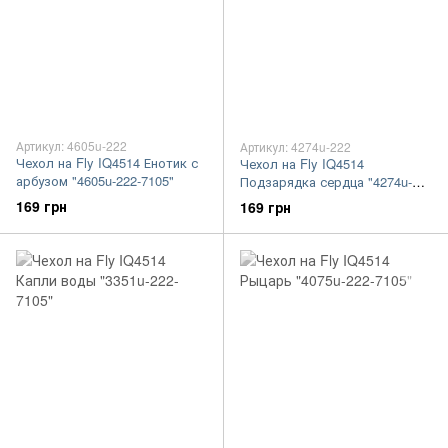
Артикул: 4605u-222
Артикул: 4274u-222
Чехол на Fly IQ4514 Енотик с
Чехол на Fly IQ4514
арбузом "4605u-222-7105"
Подзарядка сердца "4274u-
222-7105"
169 грн
169 грн