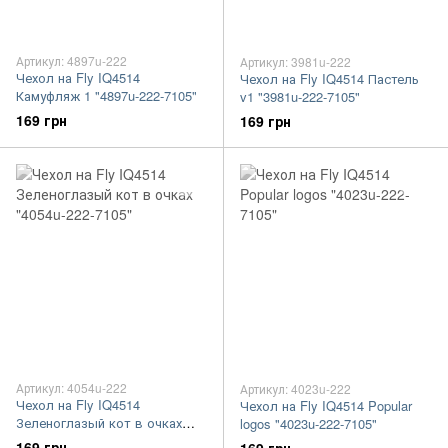
Артикул: 4897u-222
Артикул: 3981u-222
Чехол на Fly IQ4514
Чехол на Fly IQ4514 Пастель
Камуфляж 1 "4897u-222-7105"
v1 "3981u-222-7105"
169 грн
169 грн
Артикул: 4054u-222
Артикул: 4023u-222
Чехол на Fly IQ4514
Чехол на Fly IQ4514 Popular
Зеленоглазый кот в очках
logos "4023u-222-7105"
"4054u-222-7105"
169 грн