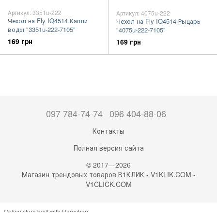
Артикул: 3351u-222
Артикул: 4075u-222
Чехол на Fly IQ4514 Капли
Чехол на Fly IQ4514 Рыцарь
воды "3351u-222-7105"
"4075u-222-7105"
169 грн
169 грн
097 784-74-74
096 404-88-06
Контакты
Полная версия сайта
© 2017—2026
Магазин трендовых товаров В1КЛИК - V1KLIK.COM -
V1CLICK.COM
Online store built with Horoshop