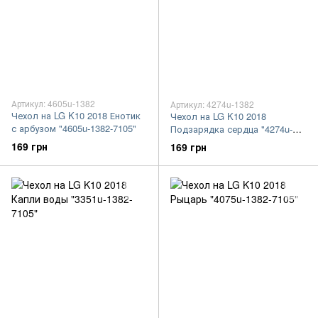
Артикул: 4605u-1382
Артикул: 4274u-1382
Чехол на LG K10 2018 Енотик
Чехол на LG K10 2018
с арбузом "4605u-1382-7105"
Подзарядка сердца "4274u-
1382-7105"
169 грн
169 грн