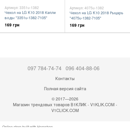
Артикул: 3351u-1382
Артикул: 4075u-1382
Чехол на LG K10 2018 Капли
Чехол на LG K10 2018 Рыцарь
воды "3351u-1382-7105"
"4075u-1382-7105"
169 грн
169 грн
097 784-74-74
096 404-88-06
Контакты
Полная версия сайта
© 2017—2026
Магазин трендовых товаров В1КЛИК - V1KLIK.COM -
V1CLICK.COM
Online store built with Horoshop