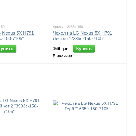
150
Артикул: 2235c-150
G Nexus 5X H791
Чехол на LG Nexus 5X H791
c-150-7105"
Листья "2235c-150-7105"
Купить
169 грн
Купить
В наличии