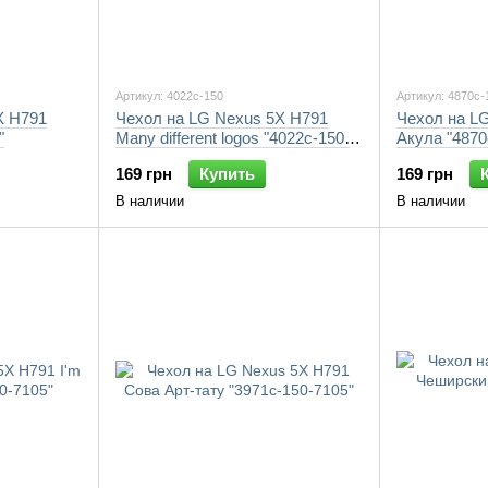
Артикул: 4022c-150
Артикул: 4870c-
X H791
Чехол на LG Nexus 5X H791
Чехол на L
"
Many different logos "4022c-150-
Акула "4870
7105"
169 грн
Купить
169 грн
В наличии
В наличии