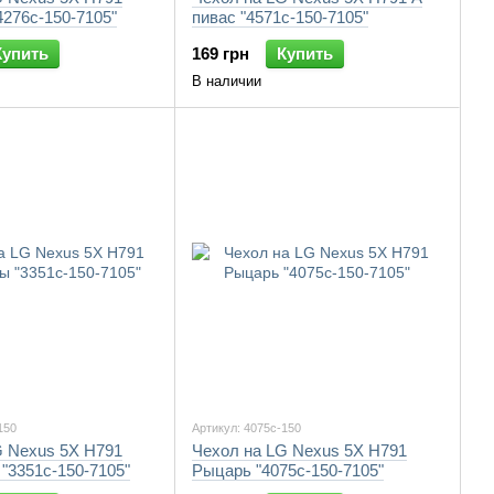
276c-150-7105"
пивас "4571c-150-7105"
Купить
169 грн
Купить
В наличии
150
Артикул: 4075c-150
G Nexus 5X H791
Чехол на LG Nexus 5X H791
"3351c-150-7105"
Рыцарь "4075c-150-7105"