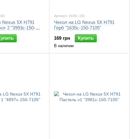
150
Артикул: 1635c-150
G Nexus 5X H791
Чехол на LG Nexus 5X H791
от 2 "3993c-150-
Герб "1635c-150-7105"
Купить
169 грн
Купить
В наличии