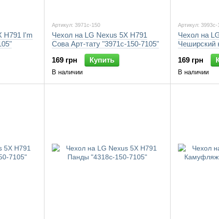
Артикул: 3971c-150
Артикул: 3993c-
 H791 I'm
Чехол на LG Nexus 5X H791
Чехол на L
105"
Сова Арт-тату "3971c-150-7105"
Чеширский к
7105"
169 грн
Купить
169 грн
В наличии
В наличии