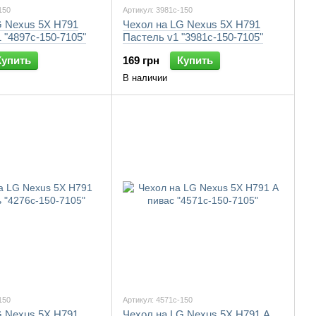
150
Артикул: 3981c-150
G Nexus 5X H791
Чехол на LG Nexus 5X H791
"4897c-150-7105"
Пастель v1 "3981c-150-7105"
Купить
169 грн
Купить
В наличии
150
Артикул: 4571c-150
G Nexus 5X H791
Чехол на LG Nexus 5X H791 А