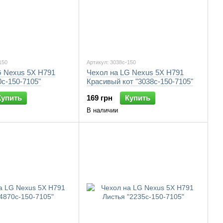
150
Артикул: 3038c-150
G Nexus 5X H791
Чехол на LG Nexus 5X H791
0c-150-7105"
Красивый кот "3038c-150-7105"
Купить
169 грн
Купить
В наличии