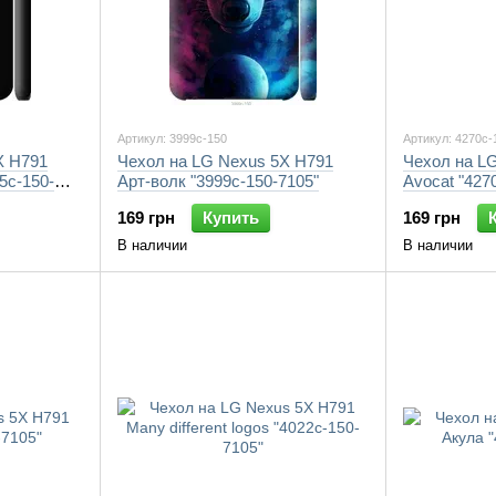
Артикул: 3999c-150
Артикул: 4270c-
X H791
Чехол на LG Nexus 5X H791
Чехол на L
5c-150-
Арт-волк "3999c-150-7105"
Avocat "427
169 грн
Купить
169 грн
В наличии
В наличии