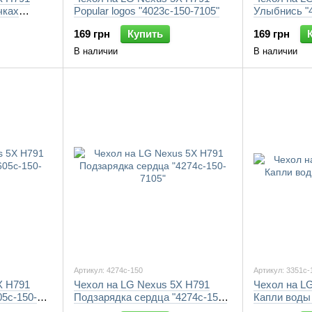
чках
Popular logos "4023c-150-7105"
Улыбнись "4
169 грн
Купить
169 грн
В наличии
В наличии
Артикул: 4274c-150
Артикул: 3351c-
X H791
Чехол на LG Nexus 5X H791
Чехол на L
05c-150-
Подзарядка сердца "4274c-150-
Капли воды 
7105"