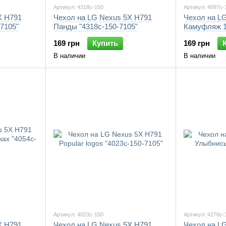
Артикул: 4318c-150
Артикул: 4897c-
X H791
Чехол на LG Nexus 5X H791
Чехол на L
7105"
Панды "4318c-150-7105"
Камуфляж 1 
169 грн
Купить
169 грн
В наличии
В наличии
Артикул: 4023c-150
Артикул: 4276c-
X H791
Чехол на LG Nexus 5X H791
Чехол на L