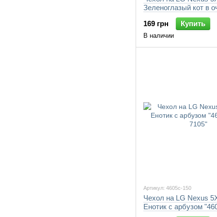
Зеленоглазый кот в о
"4054c-150-7105"
169 грн
Купить
В наличии
Артикул: 4605c-150
Чехол на LG Nexus 5
Енотик с арбузом "46
7105"