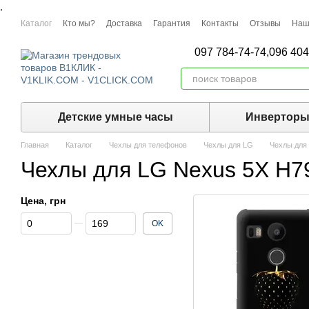
,
Перейти к основному контенту
Каталог
Кто мы?
Доставка
Гарантия
Контакты
Отзывы
Наш
097 784-74-74,
096 404
Детские умные часы
Инвертор
Главная
Каталог
Чехлы для телефонов
Чехлы для LG
Чехлы для
Чехлы для LG Nexus 5X H7
Цена, грн
От Цена, грн
До Цена, грн
OK