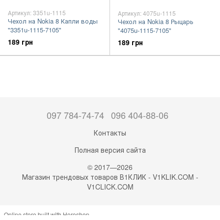
Артикул: 3351u-1115
Артикул: 4075u-1115
Чехол на Nokia 8 Капли воды
Чехол на Nokia 8 Рыцарь
"3351u-1115-7105"
"4075u-1115-7105"
189 грн
189 грн
097 784-74-74
096 404-88-06
Контакты
Полная версия сайта
© 2017—2026
Магазин трендовых товаров В1КЛИК - V1KLIK.COM -
V1CLICK.COM
Online store built with Horoshop