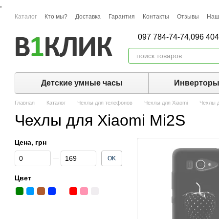
,
Перейти к основному контенту
Каталог
Кто мы?
Доставка
Гарантия
Контакты
Отзывы
Наш
097 784-74-74,
096 404
Детские умные часы
Инвертор
Главная
Каталог
Чехлы для телефонов
Чехлы для Xiaomi
Чехлы д
Чехлы для Xiaomi Mi2S
Цена, грн
От Цена, грн
До Цена, грн
OK
Цвет