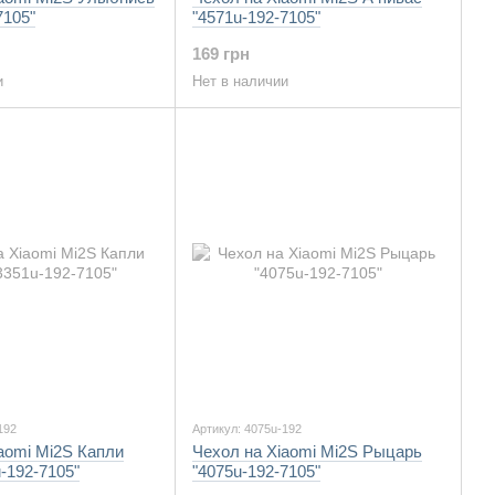
7105"
"4571u-192-7105"
169 грн
и
Нет в наличии
192
Артикул: 4075u-192
aomi Mi2S Капли
Чехол на Xiaomi Mi2S Рыцарь
-192-7105"
"4075u-192-7105"