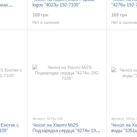
чках
logos "4023u-192-7105"
"4276u-192-
169 грн
169 грн
Нет в наличии
Нет в наличи
Артикул: 4274u-192
Артикул: 3351u-
 Енотик с
Чехол на Xiaomi Mi2S
Чехол на Xi
105"
Подзарядка сердца "4274u-192-
воды "3351u
7105"