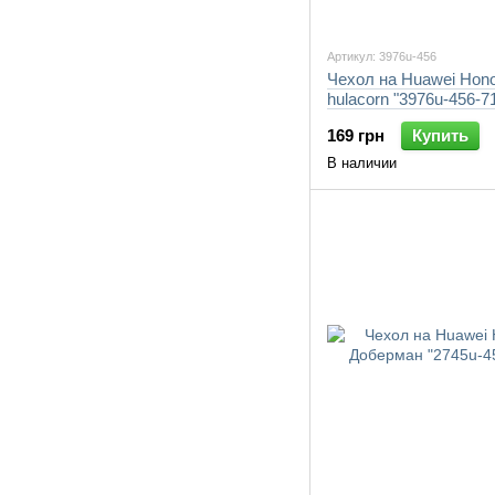
Артикул: 3976u-456
Чехол на Huawei Hono
hulacorn "3976u-456-7
169 грн
Купить
В наличии