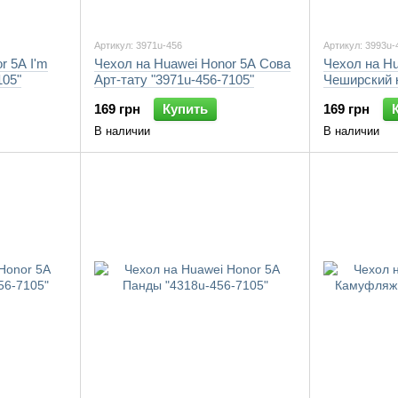
Артикул: 3971u-456
Артикул: 3993u-
r 5A I'm
Чехол на Huawei Honor 5A Сова
Чехол на Hu
105"
Арт-тату "3971u-456-7105"
Чеширский к
7105"
169 грн
Купить
169 грн
В наличии
В наличии