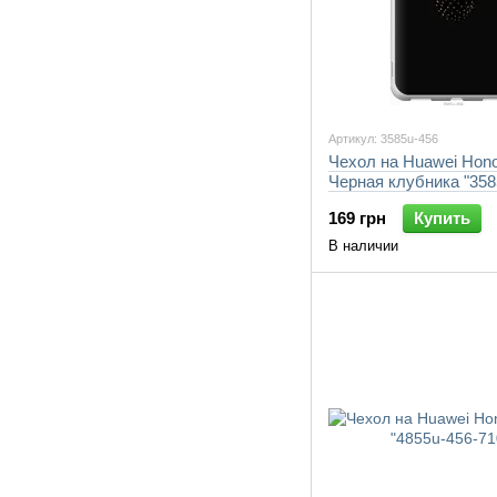
Артикул: 3585u-456
Чехол на Huawei Hono
Черная клубника "358
7105"
169 грн
Купить
В наличии