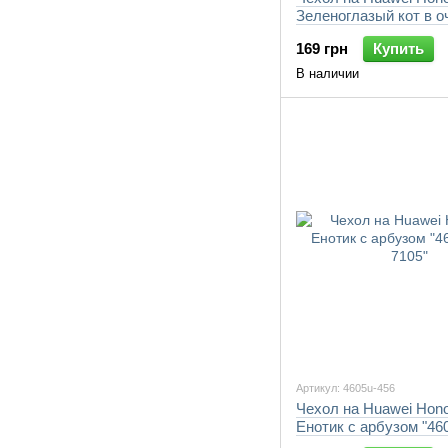
Зеленоглазый кот в о
"4054u-456-7105"
169 грн
Купить
В наличии
Артикул: 4605u-456
Чехол на Huawei Hono
Енотик с арбузом "46
7105"