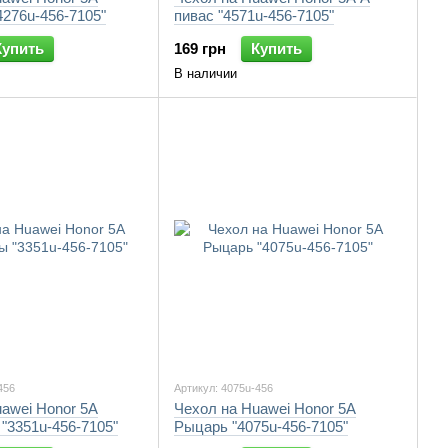
276u-456-7105"
пивас "4571u-456-7105"
Купить
169 грн
Купить
В наличии
456
Артикул: 4075u-456
awei Honor 5A
Чехол на Huawei Honor 5A
"3351u-456-7105"
Рыцарь "4075u-456-7105"