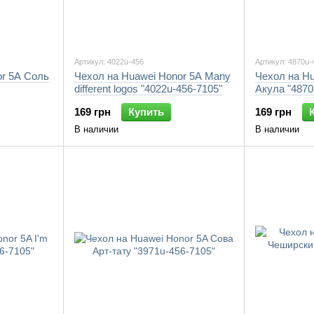
Артикул: 4022u-456
Артикул: 4870u-
or 5A Соль
Чехол на Huawei Honor 5A Many
Чехол на Hu
different logos "4022u-456-7105"
Акула "4870
169 грн
Купить
169 грн
В наличии
В наличии