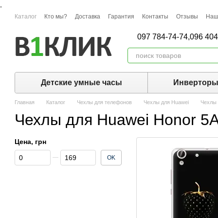
,
Перейти к основному контенту
Каталог
Кто мы?
Доставка
Гарантия
Контакты
Отзывы
Наш
097 784-74-74,
096 404
Детские умные часы
Инвертор
Главная
Каталог
Чехлы для телефонов
Чехлы для Huawei
Чехлы 
Чехлы для Huawei Honor 5
Цена, грн
От Цена, грн
До Цена, грн
OK