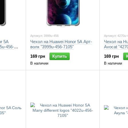
Артикул: 3999u-456
Артикул: 4270u-
r 5A
Чехол на Huawei Honor 5A Арт-
Чехол на Hu
5u-456-
волк "3999u-456-7105"
Avocat "427
169 грн
Купить
169 грн
В наличии
В наличии