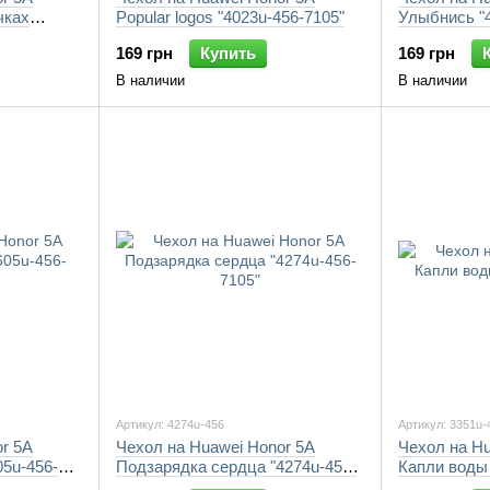
чках
Popular logos "4023u-456-7105"
Улыбнись "4
169 грн
Купить
169 грн
В наличии
В наличии
Артикул: 4274u-456
Артикул: 3351u-
r 5A
Чехол на Huawei Honor 5A
Чехол на Hu
05u-456-
Подзарядка сердца "4274u-456-
Капли воды 
7105"