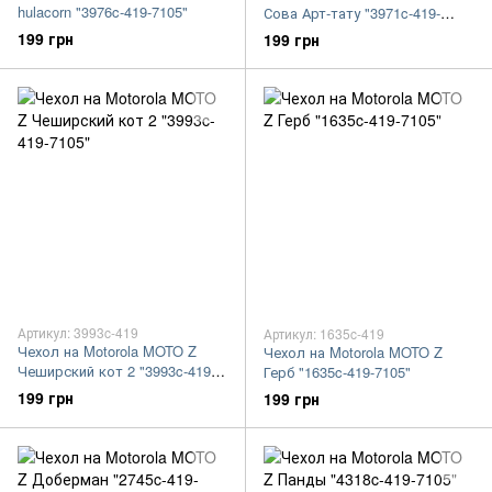
hulacorn "3976c-419-7105"
Сова Арт-тату "3971c-419-
7105"
199 грн
199 грн
Артикул: 3993c-419
Артикул: 1635c-419
Чехол на Motorola MOTO Z
Чехол на Motorola MOTO Z
Чеширский кот 2 "3993c-419-
Герб "1635c-419-7105"
7105"
199 грн
199 грн