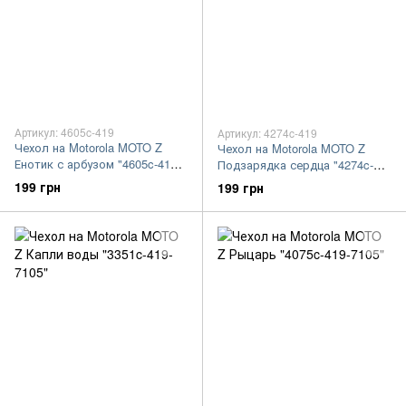
Артикул: 4605c-419
Артикул: 4274c-419
Чехол на Motorola MOTO Z
Чехол на Motorola MOTO Z
Енотик с арбузом "4605c-419-
Подзарядка сердца "4274c-
7105"
419-7105"
199 грн
199 грн