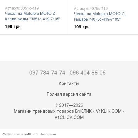
Артикул: 3351c-419
Артикул: 4075c-419
Чехол на Motorola MOTO Z
Чехол на Motorola MOTO Z
Капли воды "3351c-419-7105"
Рыцарь "4075c-419-7105"
199 грн
199 грн
097 784-74-74
096 404-88-06
Контакты
Полная версия сайта
© 2017—2026
Магазин трендовых товаров В1КЛИК - V1KLIK.COM -
V1CLICK.COM
Online store built with Horoshop