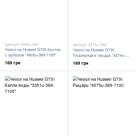
Артикул: 4605u-369
Артикул: 4274u-369
Чехол на Huawei G730 Енотик
Чехол на Huawei G730
с арбузом "4605u-369-7105"
Подзарядка сердца "4274u-
369-7105"
169 грн
169 грн