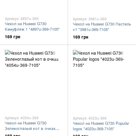
Артикул: 4897u-369
Артикул: 3981u-369
Чехол на Huawei G730
Чехол на Huawei G730 Пастель
Камуфляж 1 "4897u-369-7105"
v1 "3981u-369-7105"
169 грн
169 грн
Артикул: 4054u-369
Артикул: 4023u-369
Чехол на Huawei G730
Чехол на Huawei G730 Popular
Зеленоглазый кот в очках
logos "4023u-369-7105"
"4054u-369-7105"
169 грн