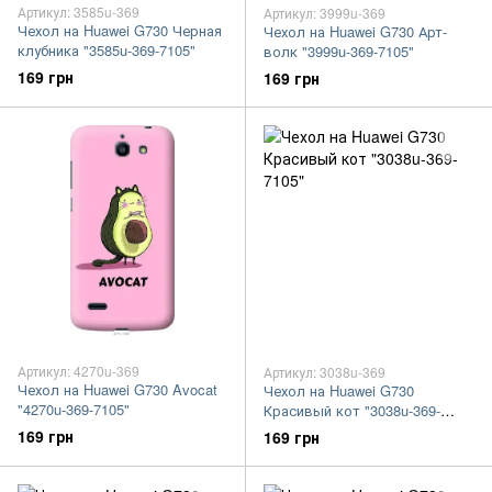
Артикул: 3585u-369
Артикул: 3999u-369
Чехол на Huawei G730 Черная
Чехол на Huawei G730 Арт-
клубника "3585u-369-7105"
волк "3999u-369-7105"
169 грн
169 грн
Артикул: 4270u-369
Артикул: 3038u-369
Чехол на Huawei G730 Avocat
Чехол на Huawei G730
"4270u-369-7105"
Красивый кот "3038u-369-
7105"
169 грн
169 грн