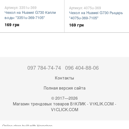
Артикул: 3351u-369
Артикул: 4075u-369
Чехол на Huawei G730 Капли
Чехол на Huawei G730 Рыцарь
воды "3351u-369-7105"
"4075u-369-7105"
169 грн
169 грн
097 784-74-74
096 404-88-06
Контакты
Полная версия сайта
© 2017—2026
Магазин трендовых товаров В1КЛИК - V1KLIK.COM -
V1CLICK.COM
Online store built with Horoshop