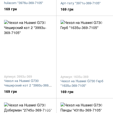
hulacorn "3976u-369-7105"
Арт-тату "3971u-369-7105"
169 грн
169 грн
Артикул: 3993u-369
Артикул: 1635u-369
Чехол на Huawei G730
Чехол на Huawei G730 Герб
Чеширский кот 2 "3993u-369-
"1635u-369-7105"
7105"
169 грн
169 грн