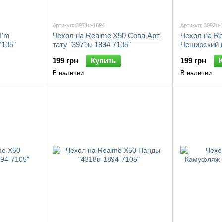
Артикул: 3971u-1894
Артикул: 3993u-
I'm
Чехол на Realme X50 Сова Арт-
Чехол на R
7105"
тату "3971u-1894-7105"
Чеширский к
7105"
199 грн
Купить
199 грн
В наличии
В наличии