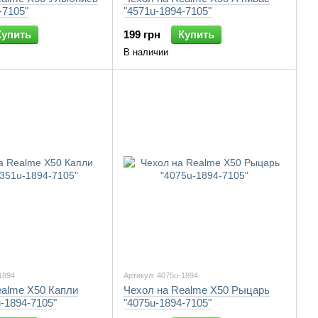
-7105"
"4571u-1894-7105"
Купить
199 грн
Купить
В наличии
1894
Артикул: 4075u-1894
ealme X50 Капли
Чехол на Realme X50 Рыцарь
-1894-7105"
"4075u-1894-7105"