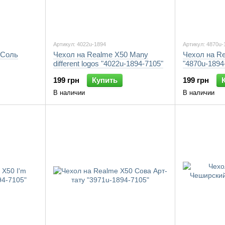
Артикул: 4022u-1894
Артикул: 4870u-
 Соль
Чехол на Realme X50 Many
Чехол на R
different logos "4022u-1894-7105"
"4870u-1894
199 грн
Купить
199 грн
В наличии
В наличии