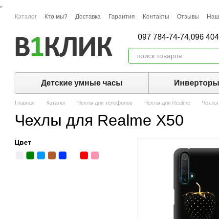
,
Перейти к основному контенту
Каталог
Кто мы?
Доставка
Гарантия
Контакты
Отзывы
Наш
097 784-74-74,
096 404
Детские умные часы
Инвертор
Главная
Каталог
Чехлы для телефонов
Чехлы для Realme
Чехлы 
Чехлы для Realme X50
Цвет