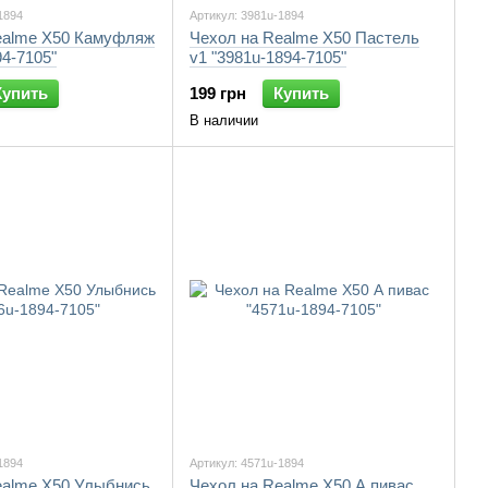
1894
Артикул: 3981u-1894
ealme X50 Камуфляж
Чехол на Realme X50 Пастель
94-7105"
v1 "3981u-1894-7105"
Купить
199 грн
Купить
В наличии
1894
Артикул: 4571u-1894
ealme X50 Улыбнись
Чехол на Realme X50 А пивас