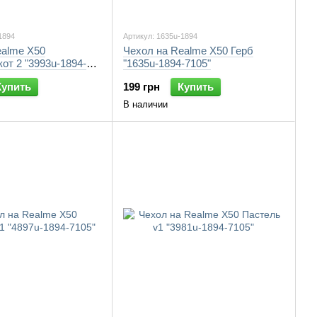
1894
Артикул: 1635u-1894
ealme X50
Чехол на Realme X50 Герб
от 2 "3993u-1894-
"1635u-1894-7105"
Купить
199 грн
Купить
В наличии