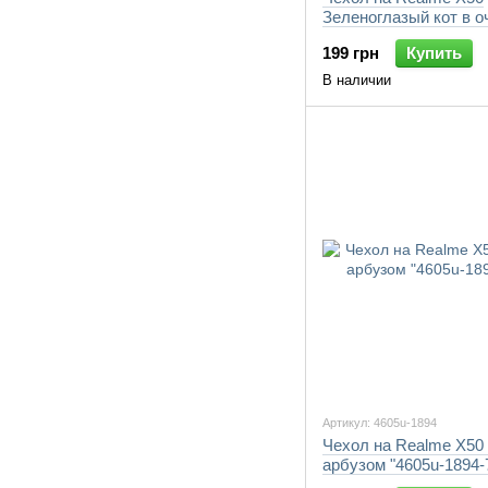
Зеленоглазый кот в о
"4054u-1894-7105"
199 грн
Купить
В наличии
Артикул: 4605u-1894
Чехол на Realme X50 
арбузом "4605u-1894-