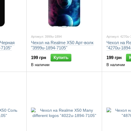
Артикул: 3999u-1894
Артикул: 4270u-
 Черная
Чехол на Realme X50 Арт-волк
Чехол на Re
-7105"
"3999u-1894-7105"
"4270u-1894
199 грн
Купить
199 грн
В наличии
В наличии