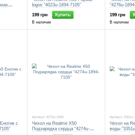
чках
logos "4023u-1894-7105"
"4276u-1894
199 грн
Купить
199 грн
В наличии
В наличии
Артикул: 4274u-1894
Артикул: 3351u-
Енотик с
Чехол на Realme X50
Чехол на R
7105"
Подзарядка сердца "4274u-
воды "3351u
1894-7105"